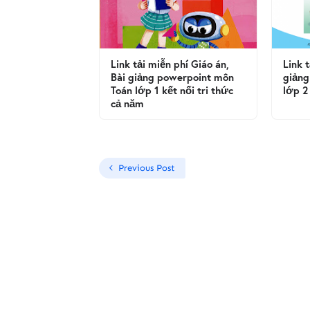
Link tải miễn phí Giáo án,
Link 
Bài giảng powerpoint môn
giảng
Toán lớp 1 kết nối tri thức
lớp 2
cả năm
Previous Post