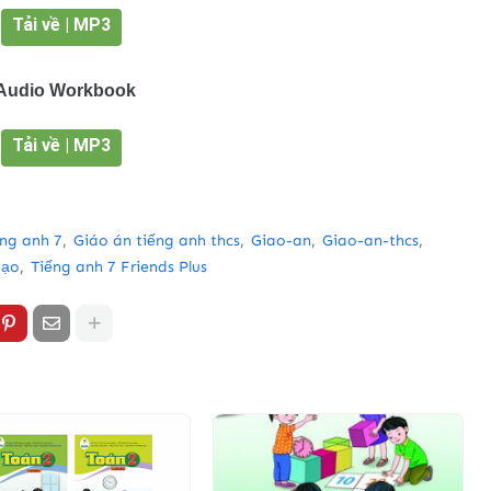
Tải về | MP3
Audio Workbook
Tải về | MP3
ếng anh 7
Giáo án tiếng anh thcs
Giao-an
Giao-an-thcs
tạo
Tiếng anh 7 Friends Plus