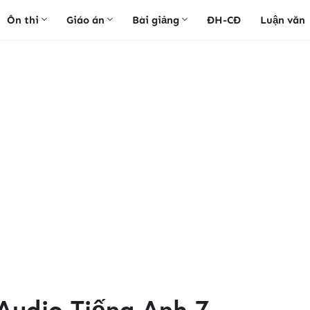
Ôn thi
Giáo án
Bài giảng
ĐH-CĐ
Luận văn
Audio Tiếng Anh 7