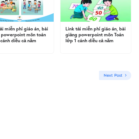
tải miễn phí giáo án, bài
Link tải miễn phí giáo án, bài
 powerpoint môn toán
giảng powerpoint môn Toán
 cánh diều cả năm
lớp 1 cánh diều cả năm
Next Post