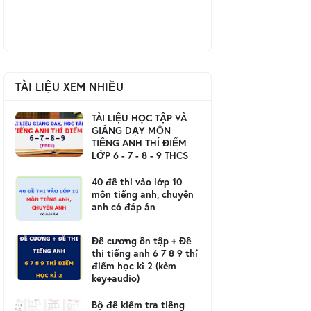
TÀI LIỆU XEM NHIỀU
TÀI LIỆU HỌC TẬP VÀ
GIẢNG DẠY MÔN
TIẾNG ANH THÍ ĐIỂM
LỚP 6 - 7 - 8 - 9 THCS
40 đề thi vào lớp 10
môn tiếng anh, chuyên
anh có đáp án
Đề cương ôn tập + Đề
thi tiếng anh 6 7 8 9 thí
điểm học kì 2 (kèm
key+audio)
Bộ đề kiểm tra tiếng