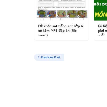
Đề khảo sát tiếng anh lớp 6
Tài l
có kèm MP3 đáp án (file
giỏi 
word)
nhất
Previous Post