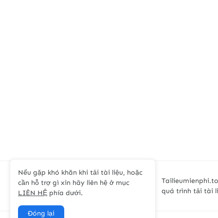
Nếu gặp khó khăn khi tải tài liệu, hoặc
Tailieumienphi.to
cần hỗ trợ gì xin hãy liên hệ ở mục
quá trình tải tài 
LIÊN HỆ
phía dưới.
Đóng lại