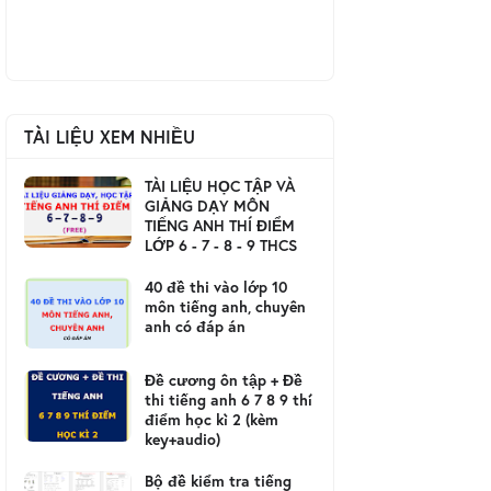
TÀI LIỆU XEM NHIỀU
TÀI LIỆU HỌC TẬP VÀ
GIẢNG DẠY MÔN
TIẾNG ANH THÍ ĐIỂM
LỚP 6 - 7 - 8 - 9 THCS
40 đề thi vào lớp 10
môn tiếng anh, chuyên
anh có đáp án
Đề cương ôn tập + Đề
thi tiếng anh 6 7 8 9 thí
điểm học kì 2 (kèm
key+audio)
Bộ đề kiểm tra tiếng