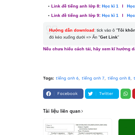
Link đề tiếng anh lớp 8:
Học kì 1
l
Học
Link đề tiếng anh lớp 9:
Học kì 1
l
Học
Hướng dẫn download
: tick vào ô "
Tôi khô
đó kéo xuống dưới => Ấn "
Get Link
"
Nếu chưa hiểu cách tải,
hãy xem kĩ hướng 
Tags:
tiếng anh 6
tiếng anh 7
tiếng anh 8
Facebook
Twitter
Tài liệu liên quan