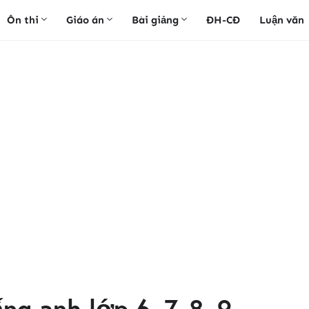
Ôn thi
Giáo án
Bài giảng
ĐH-CĐ
Luận văn
ng anh lớp 6, 7, 8, 9