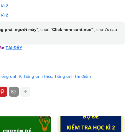
 kì 2
 kì 2
ng phải người máy
", chọn "
Click here continue
" , chờ 7s sau
dẫn
TẠI ĐÂY
tiếng anh 9
tiếng anh thcs
tiếng anh thí điểm