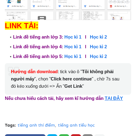
LINK TẢI:
Link đề tiếng anh lớp 3:
Học kì 1
l
Học kì 2
Link đề tiếng anh lớp 4:
Học kì 1
l
Học kì 2
Link đề tiếng anh lớp 5:
Học kì 1
l
Học kì 2
Hướng dẫn download
: tick vào ô "
Tôi không phải
người máy
", chọn "
Click here continue
" , chờ 7s sau
đó kéo xuống dưới => Ấn "
Get Link
"
Nếu chưa hiểu cách tải,
hãy xem kĩ hướng dẫn
TẠI ĐÂY
Tags:
tiếng anh thí điểm
tiếng anh tiểu học