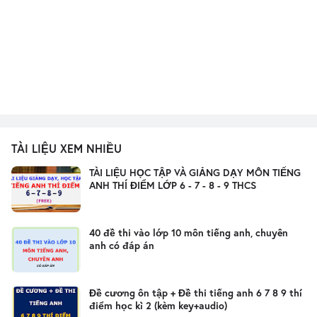
TÀI LIỆU XEM NHIỀU
TÀI LIỆU HỌC TẬP VÀ GIẢNG DẠY MÔN TIẾNG
ANH THÍ ĐIỂM LỚP 6 - 7 - 8 - 9 THCS
40 đề thi vào lớp 10 môn tiếng anh, chuyên
anh có đáp án
Đề cương ôn tập + Đề thi tiếng anh 6 7 8 9 thí
điểm học kì 2 (kèm key+audio)