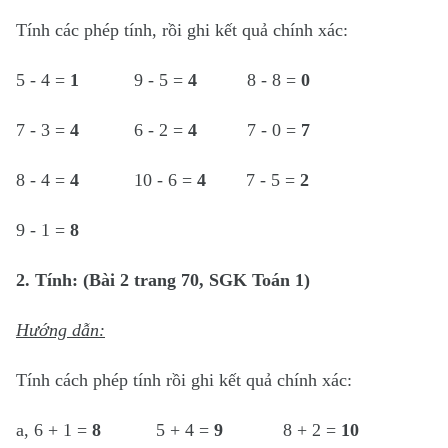
Tính các phép tính, rồi ghi kết quả chính xác:
5 - 4 =
1
9 - 5 =
4
8 - 8 =
0
7 - 3 =
4
6 - 2 =
4
7 - 0 =
7
8 - 4 =
4
10 - 6 =
4
7 - 5 =
2
9 - 1 =
8
2. Tính: (Bài 2 trang 70, SGK Toán 1)
Hướng dẫn:
Tính cách phép tính rồi ghi kết quả chính xác:
a, 6 + 1 =
8
5 + 4 =
9
8 + 2 =
10