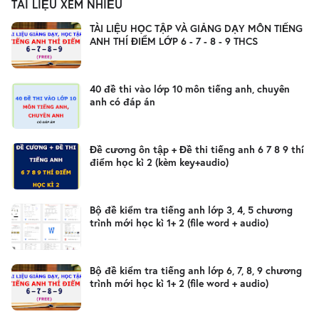
TÀI LIỆU XEM NHIỀU
TÀI LIỆU HỌC TẬP VÀ GIẢNG DẠY MÔN TIẾNG
ANH THÍ ĐIỂM LỚP 6 - 7 - 8 - 9 THCS
40 đề thi vào lớp 10 môn tiếng anh, chuyên
anh có đáp án
Đề cương ôn tập + Đề thi tiếng anh 6 7 8 9 thí
điểm học kì 2 (kèm key+audio)
Bộ đề kiểm tra tiếng anh lớp 3, 4, 5 chương
trình mới học kì 1+ 2 (file word + audio)
Bộ đề kiểm tra tiếng anh lớp 6, 7, 8, 9 chương
trình mới học kì 1+ 2 (file word + audio)