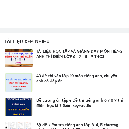
TÀI LIỆU XEM NHIỀU
TÀI LIỆU HỌC TẬP VÀ GIẢNG DẠY MÔN TIẾNG
ANH THÍ ĐIỂM LỚP 6 - 7 - 8 - 9 THCS
40 đề thi vào lớp 10 môn tiếng anh, chuyên
anh có đáp án
Đề cương ôn tập + Đề thi tiếng anh 6 7 8 9 thí
điểm học kì 2 (kèm key+audio)
Bộ đề kiểm tra tiếng anh lớp 3, 4, 5 chương