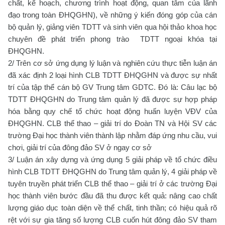
chất, kế hoạch, chương trình hoạt động, quan tâm của lãnh
đạo trong toàn ĐHQGHN), về những ý kiến đóng góp của cán
bộ quản lý, giảng viên TDTT và sinh viên qua hội thảo khoa học
chuyên đề phát triển phong trào TDTT ngoại khóa tại
ĐHQGHN.
2/ Trên cơ sở ứng dụng lý luận và nghiên cứu thực tiễn luận án
đã xác định 2 loại hình CLB TDTT ĐHQGHN và được sự nhất
trí của tập thể cán bộ GV Trung tâm GDTC. Đó là: Câu lạc bộ
TDTT ĐHQGHN do Trung tâm quản lý đã được sự hợp pháp
hóa bằng quy chế tổ chức hoạt động huấn luyện VĐV của
ĐHQGHN. CLB thể thao – giải trí do Đoàn TN và Hội SV các
trường Đại học thành viên thành lập nhằm đáp ứng nhu cầu, vui
chơi, giải trí của đông đảo SV ở ngay cơ sở
3/ Luận án xây dựng và ứng dụng 5 giải pháp về tổ chức điều
hình CLB TDTT ĐHQGHN do Trung tâm quản lý, 4 giải pháp về
tuyên truyền phát triển CLB thể thao – giải trí ở các trường Đại
học thành viên bước đầu đã thu được kết quả: nâng cao chất
lượng giáo dục toàn diện về thể chất, tinh thần; có hiệu quả rõ
rệt với sự gia tăng số lượng CLB cuốn hút đông đảo SV tham