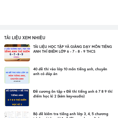
TÀI LIỆU XEM NHIỀU
TÀI LIỆU HỌC TẬP VÀ GIẢNG DẠY MÔN TIẾNG
ANH THÍ ĐIỂM LỚP 6 - 7 - 8 - 9 THCS
40 đề thi vào lớp 10 môn tiếng anh, chuyên
anh có đáp án
Đề cương ôn tập + Đề thi tiếng anh 6 7 8 9 thí
điểm học kì 2 (kèm key+audio)
Bộ đề kiểm tra tiếng anh lớp 3, 4, 5 chương