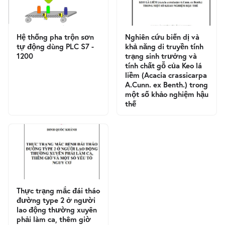
Hệ thống pha trộn sơn
Nghiên cứu biến dị và
tự động dùng PLC S7 -
khả năng di truyền tính
1200
trạng sinh trưởng và
tính chất gỗ của Keo lá
liềm (Acacia crassicarpa
A.Cunn. ex Benth.) trong
một số khảo nghiệm hậu
thế
Thực trạng mắc đái tháo
đường type 2 ở người
lao động thường xuyên
phải làm ca, thêm giờ