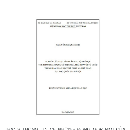
TRANG THÔNG TIN VỀ NHỮNG ĐÓNG GÓP MỚI CỦA