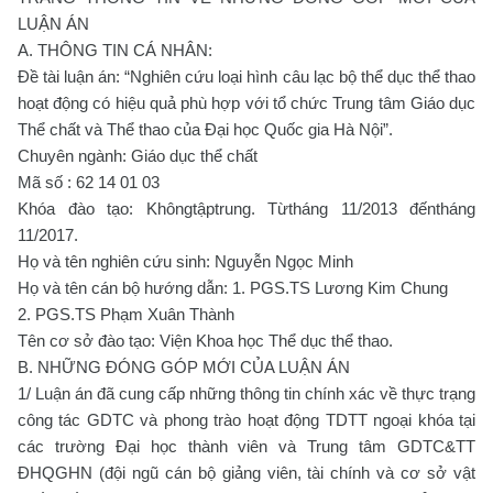
LUẬN ÁN
A. THÔNG TIN CÁ NHÂN:
Đề tài luận án: “Nghiên cứu loại hình câu lạc bộ thể dục thể thao
hoạt động có hiệu quả phù hợp với tổ chức Trung tâm Giáo dục
Thể chất và Thể thao của Đại học Quốc gia Hà Nội”.
Chuyên ngành: Giáo dục thể chất
Mã số : 62 14 01 03
Khóa đào tạo: Khôngtậptrung. Từtháng 11/2013 đếntháng
11/2017.
Họ và tên nghiên cứu sinh: Nguyễn Ngọc Minh
Họ và tên cán bộ hướng dẫn: 1. PGS.TS Lương Kim Chung
2. PGS.TS Phạm Xuân Thành
Tên cơ sở đào tạo: Viện Khoa học Thể dục thể thao.
B. NHỮNG ĐÓNG GÓP MỚI CỦA LUẬN ÁN
1/ Luận án đã cung cấp những thông tin chính xác về thực trạng
công tác GDTC và phong trào hoạt động TDTT ngoại khóa tại
các trường Đại học thành viên và Trung tâm GDTC&TT
ĐHQGHN (đội ngũ cán bộ giảng viên, tài chính và cơ sở vật