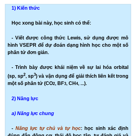
1) Kiến thức
Học xong bài này, học sinh có thể:
- Viết được công thức Lewis, sử dụng được mô
hình VSEPR để dự đoán dạng hình học cho một số
phân tử đơn giản.
- Trình bày được khái niệm về sự lai hóa orbital
2
3
(sp, sp
, sp
) và vận dụng để giải thích liên kết trong
một số phân tử (CO
, BF
, CH
, ...).
2
3
4
2) Năng lực
a) Năng lực chung
-
Năng lực tự chủ và tự học
: học sinh xác định
đúng đắn động cơ, thái độ học tập, tự đánh giá và