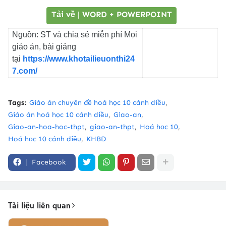
Tải về | WORD + POWERPOINT
Nguồn: ST và chia sẻ miễn phí Mọi
giáo án, bài giảng
tại
https://www.khotailieuonthi24
7.com/
Tags:
Giáo án chuyên đề hoá học 10 cánh diều
Giáo án hoá học 10 cánh diều
Giao-an
Giao-an-hoa-hoc-thpt
giao-an-thpt
Hoá học 10
Hoá học 10 cánh diều
KHBD
Facebook
Tài liệu liên quan