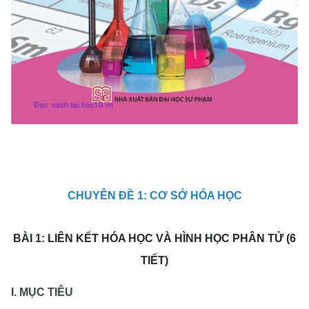
CHUYÊN ĐỀ 1: CƠ SỞ HÓA HỌC
BÀI 1: LIÊN KẾT HÓA HỌC VÀ HÌNH HỌC PHÂN TỬ (6
TIẾT)
I. MỤC TIÊU