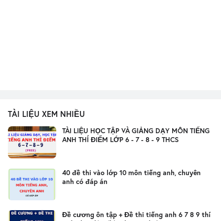
TÀI LIỆU XEM NHIỀU
TÀI LIỆU HỌC TẬP VÀ GIẢNG DẠY MÔN TIẾNG
ANH THÍ ĐIỂM LỚP 6 - 7 - 8 - 9 THCS
40 đề thi vào lớp 10 môn tiếng anh, chuyên
anh có đáp án
Đề cương ôn tập + Đề thi tiếng anh 6 7 8 9 thí