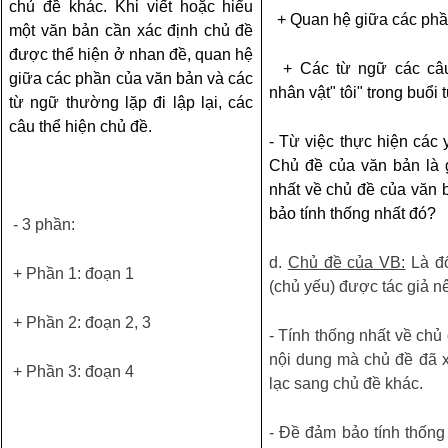
chủ đề khác. Khi viết hoặc hiểu
+ Quan hệ giữa các phầ
một văn bản cần xác định chủ đề
được thể hiện ở nhan đề, quan hệ
+ Các từ ngữ các câu
giữa các phần của văn bản và các
nhân vật" tôi" trong buổi
từ ngữ thường lặp đi lập lại, các
câu thể hiện chủ đề.
- Từ việc thực hiện các 
Chủ đề của văn bản là g
nhất về chủ đề của văn
bảo tính thống nhất đó?
- 3 phần:
d.
Chủ đề của VB:
Là đ
+ Phần 1: đoạn 1
(chủ yếu) được tác giả nê
+ Phần 2: đoạn 2, 3
- Tính thống nhất về chủ 
nội dung mà chủ đề đã x
+ Phần 3: đoạn 4
lạc sang chủ đề khác.
- Đề đảm bảo tính thống