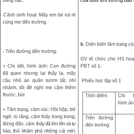
bàng bạc.
của buổi tựu trường đầu 
- Cảnh sinh hoạt: Mấy em bé rụt rè
cùng mẹ đến trường.
b.
Diến biến tâm trạng củ
- Trên đường đến trường:
GV tổ chức cho HS hoạ
+ Chi tiết, hình ảnh: Con đường
PBT số 1:
đã quen nhưng lại thấy lạ, mấy
cậu nhỏ áo quần tươm tất, nhí
Phiếu học tập số 1
nhảnh, tôi đề nghị mẹ cầm thêm
thước, bút
Thời điểm
Chi ti
hình ản
+ Tâm trạng, cảm xúc: Hồi hộp, bỡ
ngỡ, lo lắng, cảm thấy trang trọng,
Trên đường
đứng đắn,
cảm
thấy đã lớn lên và tự
đến trường
hào, thử khám phá những cái mới.