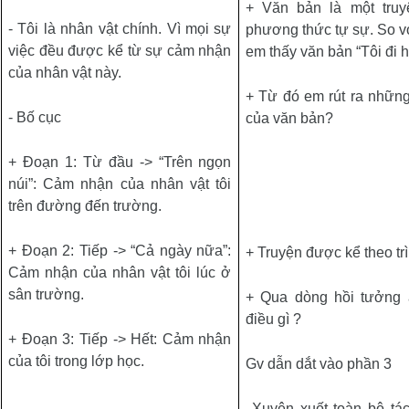
+
Văn bản là một truy
- Tôi là nhân vật chính. Vì mọi sự
phương thức tự sự. So v
việc đều được kể từ sự cảm nhận
em thấy văn bản “Tôi đi h
của nhân vật này.
+ Từ đó em rút ra những
- Bố cục
của văn bản?
+ Đoạn 1: Từ đầu -> “Trên ngọn
núi”:
Cảm nhận của nhân vật tôi
trên đường đến trường.
+ Đoạn 2: Tiếp -> “Cả ngày nữa”:
+ Truyện được kể theo tr
Cảm nhận của nhân vật tôi lúc ở
sân trường.
+ Qua dòng hồi tưởng ấ
điều gì ?
+ Đoạn 3: Tiếp -> Hết:
Cảm nhận
của tôi trong lớp học.
Gv dẫn dắt vào phần 3
Xuyên xuốt toàn bộ tá