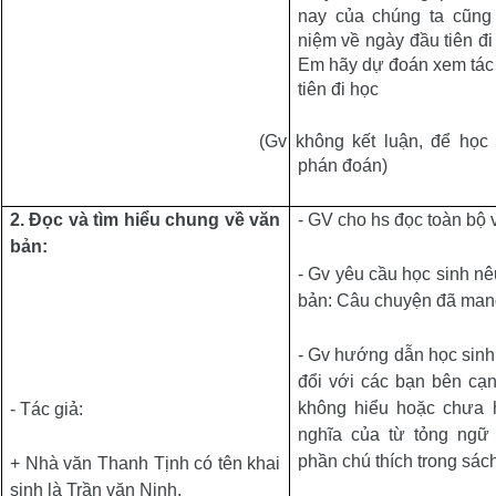
nay của chúng ta cũng
niệm về ngày đầu tiên đi 
Em hãy dự đoán xem tác g
tiên đi học
(Gv không kết luận, để học 
phán đoán)
2.
Đọc và tìm hiểu chung về văn
- GV cho hs đọc toàn bộ 
bản:
- Gv yêu cầu học sinh nê
bản: Câu chuyện đã mang
- Gv hướng dẫn học sinh 
đổi với các bạn bên cạ
không hiểu hoặc chưa 
- Tác giả:
nghĩa của từ tỏng ngữ
phần chú thích trong sác
+
Nhà văn Thanh Tịnh có tên khai
sinh là Trần văn Ninh.