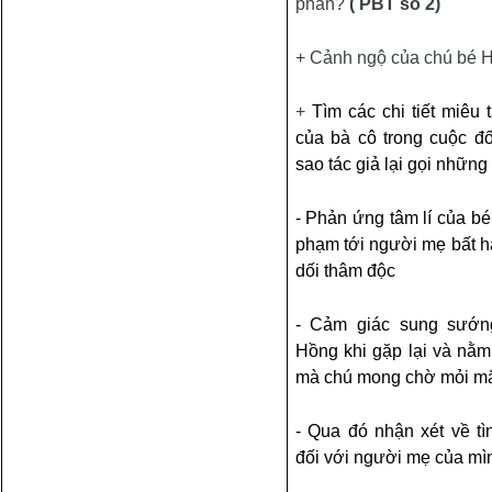
phần?
( PBT số 2)
+ Cảnh ngộ của chú bé 
+
Tìm các chi tiết miêu t
của bà cô trong cuộc đố
sao tác giả lại gọi những 
- Phản ứng tâm lí của b
phạm tới người mẹ bất h
dối thâm độc
- Cảm giác sung sướn
Hồng khi gặp lại và nằ
mà chú mong chờ mỏi mắ
- Qua đó nhận xét về t
đối với người mẹ của mì