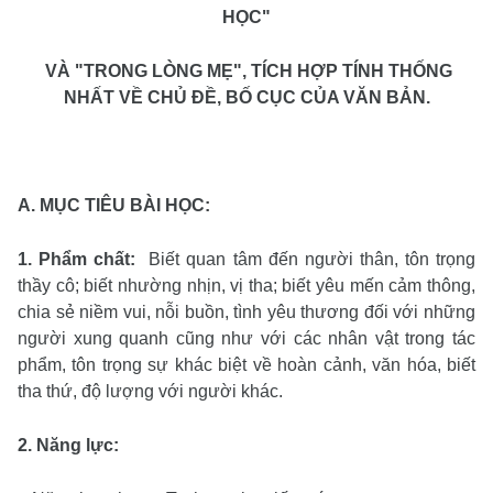
HỌC"
VÀ "TRONG LÒNG MẸ", TÍCH HỢP TÍNH THỐNG
NHẤT VỀ CHỦ ĐỀ, BỐ CỤC CỦA VĂN BẢN.
A. MỤC TIÊU BÀI HỌC:
1.
Phẩm chất
:
Biết quan tâm đến người thân, tôn trọng
thầy cô; biết nhường nhịn, vị tha; biết y
êu mến
cảm thông,
chia sẻ niềm vui, nỗi buồn, tình yêu thương đối với những
người xung quanh cũng như với các nhân vật trong tác
phẩm, tôn trọng sự khác biệt về hoàn cảnh, văn hóa, biết
tha thứ, độ lượng với người khác.
2. Năng lực: