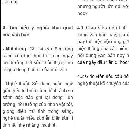
các em.
những người lớn đối vớ
học?
4.
Tìm hiểu ý nghĩa khái quát
4.1 Giáo viên nêu tình
của văn bản
xong văn bản này, giả 
này thể hiện nội dung gì
hiện thông qua các biên
- Nội dung:
Ghi lại kỷ niệm trong
nội dung văn bản hãy 
sáng của tuổi học trò trong ngày
của ngày đầu tiên đi học
tựu trường hết sức chân thực, tinh
tế qua dòng hồi ức của nhà văn .
4.2 Giáo viên nêu câu hỏ
nghệ thuật kể chuyện củ
- Nghệ thuật: Sử dụng ngôn ngữ
giàu yếu tố biểu cảm, hình ảnh so
sánh độc đáo ghi lại dòng liên
tưởng, hồi tưởng của nhân vật
tôi,
g
iọng điệu trữ tình trong sáng,
nghệ thuật miêu tả diễn biến tâm lí
tinh tế, nhẹ nhàng tha thiết.