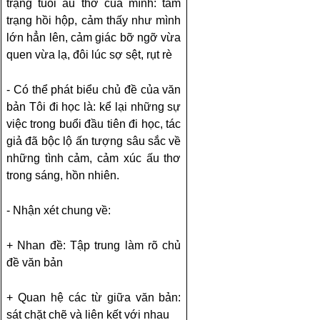
trạng tuổi ấu thơ của mình: tâm
trạng hồi hộp, cảm thấy như mình
lớn hẳn lên, cảm giác bỡ ngỡ vừa
quen vừa lạ, đôi lúc sợ sệt, rụt rè
- Có thể phát biểu chủ đề của văn
bản Tôi đi học là: kể lại những sự
việc trong buổi đầu tiên đi học, tác
giả đã bộc lộ ấn tượng sâu sắc về
những tình cảm, cảm xúc ấu thơ
trong sáng, hồn nhiên.
- Nhận xét chung về:
+ Nhan đề: Tập trung làm rõ chủ
đề văn bản
+ Quan hệ các từ giữa văn bản:
sát chặt chẽ và liên kết với nhau