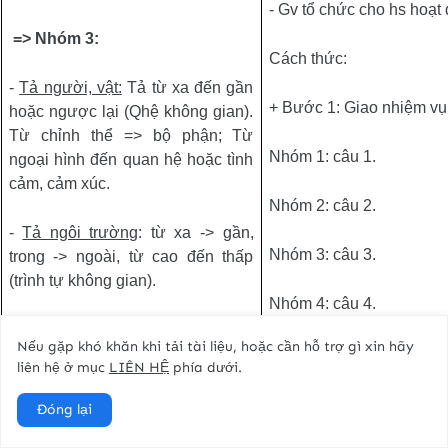
- Gv tổ chức cho hs hoạ
=> Nhóm 3:
Cách thức:
-
Tả người, vật:
Tả từ xa đến gần
+ Bước 1: Giao nhiệm vụ
hoặc ngược lại (Qhệ không gian).
Từ chỉnh thể => bộ phận; Từ
Nhóm 1: câu 1.
ngoại hình đến quan hệ hoặc tình
cảm, cảm xúc.
Nhóm 2: câu 2.
-
Tả ngôi trường
: từ xa -> gần,
Nhóm 3: câu 3.
trong -> ngoài, từ cao đến thấp
(trình tự không gian).
Nhóm 4: câu 4.
=> Nhóm 4:
Thân bài gồm 2 ý
Nếu gặp khó khăn khi tải tài liệu, hoặc cần hỗ trợ gì xin hãy
- Học sinh hoạt động th
kiến đánh giá về thầy Chu Văn
liên hệ ở mục
LIÊN HỆ
phía dưới.
câu hỏi.
(Thời gian: 5 phú
An.
Đóng lại
Học sinh: cá nhân sử 
- Chu Văn An là người tài cao.