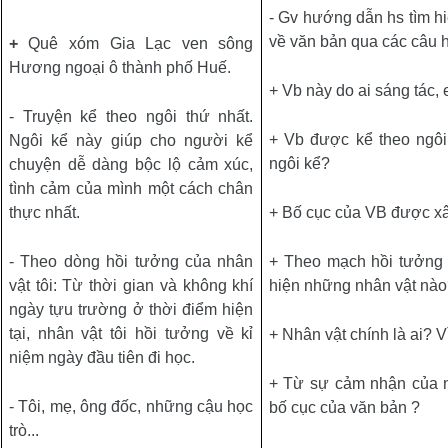
- Gv hướng dẫn hs tìm h
về văn bản qua các câu 
+
Quê xóm Gia Lạc ven sông
Hương ngoại ô thành phố Huế.
+ Vb này do ai sáng tác, 
- Truyện kể theo ngôi thứ nhất.
+ Vb được kể theo ngô
Ngôi kể này giúp cho người kể
ngôi kể?
chuyện dễ dàng bộc lộ cảm xúc,
tình cảm của mình một cách chân
thực nhất.
+ Bố cục của VB được xâ
- Theo dòng hồi tưởng của nhân
+ Theo mạch hồi tưởng 
vật tôi: Từ thời gian và không khí
hiện những nhân vật nà
ngày tựu trường ở thời điểm hiện
tại, nhân vật tôi hồi tưởng về kỉ
+ Nhân vật chính là ai?
V
niệm ngày đầu tiên đi học.
+ Từ sự cảm nhận của n
- Tôi, mẹ, ông đốc, những cậu học
bố cục của văn bản ?
trò...