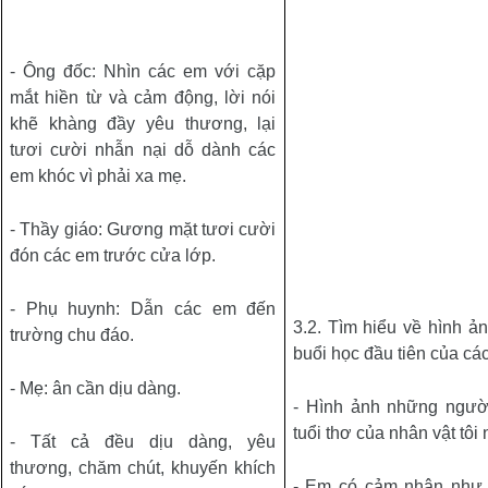
- Ông đốc: Nhìn các em với cặp
mắt hiền từ và cảm động, lời nói
khẽ khàng đầy yêu thương, lại
tươi cười nhẫn nại dỗ dành các
em khóc vì phải xa mẹ.
- Thầy giáo: Gương mặt tươi cười
đón các em trước cửa lớp.
- Phụ huynh: Dẫn các em đến
3.2.
Tìm hiểu về
hình ả
trường chu đáo.
buổi học đầu tiên của cá
- Mẹ: ân cần dịu dàng.
- Hình ảnh những người
tuổi thơ của nhân vật tôi
- Tất cả đều dịu dàng, yêu
thương, chăm chút, khuyến khích
- Em có cảm nhận như 