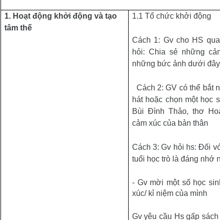
1. Hoạt động khởi động và tạo
1.1 Tổ chức khởi động
tâm thế
Cách 1: Gv c
ho HS qua
hỏi:
Chia sẻ những cả
những bức ảnh
dưới đây
Cách 2: GV có thể bắt n
hát hoặc chọn một học s
Bùi Đình Thảo, thơ Ho
cảm xúc của bản thân
Cách 3: Gv hỏi hs: Đ
ối v
tuổi học trò là đáng nhớ 
- Gv mời một số học si
xúc/ kỉ niệm của mình
Gv yêu cầu Hs gấp sách