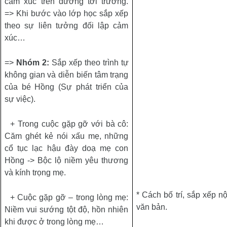
cảm xúc trên đường tới trường.
=> Khi bước vào lớp học sắp xếp
theo sự liên tưởng đối lập cảm
xúc…
=>
Nhóm 2:
Sắp xếp theo trình tự
không gian và diễn biến tâm trạng
của bé Hồng (Sự phát triển của
sự việc).
+ Trong cuộc gặp gỡ với bà cô:
Căm ghét kẻ nói xấu mẹ, những
cổ tục lạc hậu đày doạ mẹ con
Hồng -> Bộc lộ niềm yêu thương
và kính trọng mẹ.
*
Cách bố trí, sắp xếp n
+ Cuộc gặp gỡ – trong lòng mẹ:
văn bản.
Niềm vui sướng tột độ, hồn nhiên
khi được ở trong lòng mẹ…