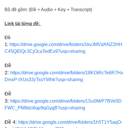
Bộ đề gồm: (Đề + Audio + Key + Transcript)
Link tải từng đề:
Đề
1:
https://drive.google.com/drive/folders/1kvJMVdANZ2HH
C45QIDQc3CjOcaTedEx9?usp=sharing
Đề
2:
https://drive.google.com/drive/folders/18KOiRcTe6R7Hx
DmxP-lXUs33zTssYWhk?usp=sharing
Đề
3:
https://drive.google.com/drive/folders/1Su0MrP7BVe5D
FWC_PM9dzi6ajr9qGygB?usp=sharing
Đề 4:
https://drive.google.com/drive/folders/1h5T1Y5aqO-