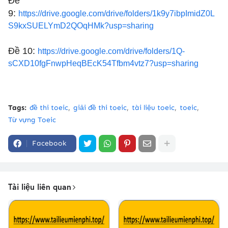
Đề
9:
https://drive.google.com/drive/folders/1k9y7ibpImidZ0L
S9kxSUELYmD2QOqHMk?usp=sharing
Đề 10:
https://drive.google.com/drive/folders/1Q-
sCXD10fgFnwpHeqBEcK54Tfbm4vtz7?usp=sharing
Tags:
đề thi toeic
giải đề thi toeic
tài liệu toeic
toeic
Từ vựng Toeic
Facebook
Tài liệu liên quan