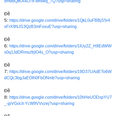
8mddQtKA4O7fi-Mrvwq_7Q?usp=sharing
Đề
5:
https://drive.google.com/drive/folders/1QkL0uFBBjS5r4
xFrX9NJS3QzB3mFoxuE?usp=sharing
Đề
6:
https://drive.google.com/drive/folders/1IUy2Z_H8EdWW
s0q1JdDRmszfrjIO4s_O?usp=sharing
Đề
7:
https://drive.google.com/drive/folders/19D37UAdETo6W
dCQc3bgJaEOlh0FbONmb?usp=sharing
Đề
8:
https://drive.google.com/drive/folders/10hHeUODxpYU7
_-jpVGoUt-YcW9VVvzej?usp=sharing