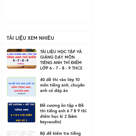
TÀI LIỆU XEM NHIỀU
TÀI LIỆU HỌC TẬP VÀ
GIẢNG DẠY MÔN
TIẾNG ANH THÍ ĐIỂM
LỚP 6 - 7 - 8 - 9 THCS
40 đề thi vào lớp 10
môn tiếng anh, chuyên
anh có đáp án
Đề cương ôn tập + Đề
thi tiếng anh 6 7 8 9 thí
điểm học kì 2 (kèm
key+audio)
Bộ đề kiểm tra tiếng