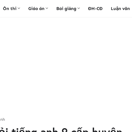
Ôn thi
Giáo án
Bài giảng
ĐH-CĐ
Luận văn
anh
iỏi tiếng anh 9 cấp huyện