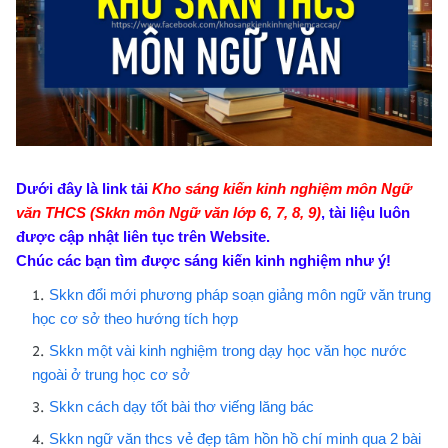
Dưới đây là link tải
Kho sáng kiến kinh nghiệm môn Ngữ
văn THCS (Skkn môn Ngữ văn lớp 6, 7, 8, 9)
, tài liệu luôn
được cập nhật liên tục trên Website.
Chúc các bạn tìm được sáng kiến kinh nghiệm như ý!
Skkn đổi mới phương pháp soạn giảng môn ngữ văn trung
học cơ sở theo hướng tích hợp
Skkn một vài kinh nghiệm trong dạy học văn học nước
ngoài ở trung học cơ sở
Skkn cách dạy tốt bài thơ viếng lăng bác
Skkn ngữ văn thcs vẻ đẹp tâm hồn hồ chí minh qua 2 bài