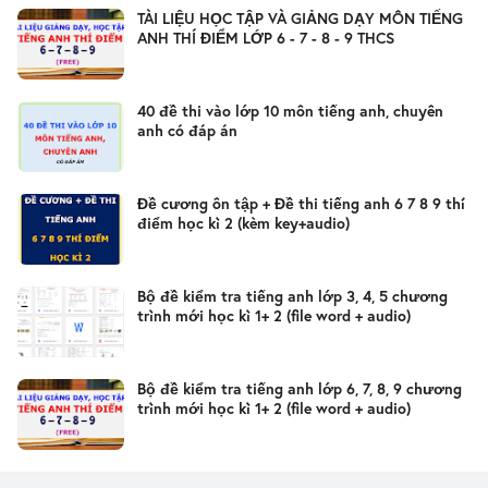
TÀI LIỆU HỌC TẬP VÀ GIẢNG DẠY MÔN TIẾNG
ANH THÍ ĐIỂM LỚP 6 - 7 - 8 - 9 THCS
40 đề thi vào lớp 10 môn tiếng anh, chuyên
anh có đáp án
Đề cương ôn tập + Đề thi tiếng anh 6 7 8 9 thí
điểm học kì 2 (kèm key+audio)
Bộ đề kiểm tra tiếng anh lớp 3, 4, 5 chương
trình mới học kì 1+ 2 (file word + audio)
Bộ đề kiểm tra tiếng anh lớp 6, 7, 8, 9 chương
trình mới học kì 1+ 2 (file word + audio)