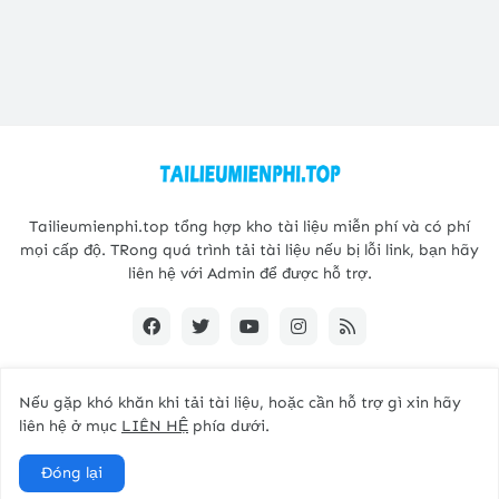
Tailieumienphi.top tổng hợp kho tài liệu miễn phí và có phí
mọi cấp độ. TRong quá trình tải tài liệu nếu bị lỗi link, bạn hãy
liên hệ với Admin để được hỗ trợ.
Nếu gặp khó khăn khi tải tài liệu, hoặc cần hỗ trợ gì xin hãy
Copyright@2021 -
Tailieumienphi.top
liên hệ ở mục
LIÊN HỆ
phía dưới.
Home
Giới thiệu
Liên hệ
Đóng lại
Kho tài liệu tiếng anh mọi cấp độ