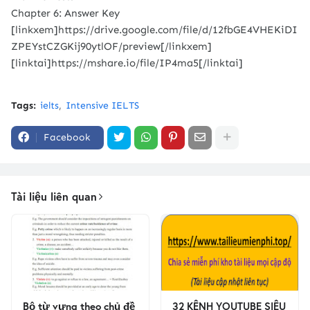
Chapter 6: Answer Key
[linkxem]https://drive.google.com/file/d/12fbGE4VHEKiDI
ZPEYstCZGKij90ytlOF/preview[/linkxem]
[linktai]https://mshare.io/file/IP4ma5[/linktai]
Tags:
ielts
Intensive IELTS
Facebook
Tài liệu liên quan
Bộ từ vựng theo chủ đề
32 KÊNH YOUTUBE SIÊU