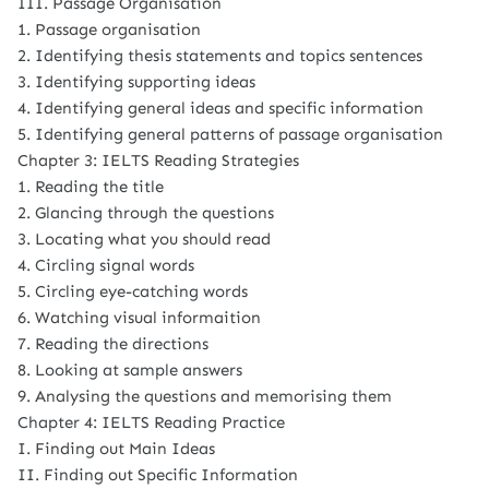
III. Passage Organisation
1. Passage organisation
2. Identifying thesis statements and topics sentences
3. Identifying supporting ideas
4. Identifying general ideas and specific information
5. Identifying general patterns of passage organisation
Chapter 3: IELTS Reading Strategies
1. Reading the title
2. Glancing through the questions
3. Locating what you should read
4. Circling signal words
5. Circling eye-catching words
6. Watching visual informaition
7. Reading the directions
8. Looking at sample answers
9. Analysing the questions and memorising them
Chapter 4: IELTS Reading Practice
I. Finding out Main Ideas
II. Finding out Specific Information