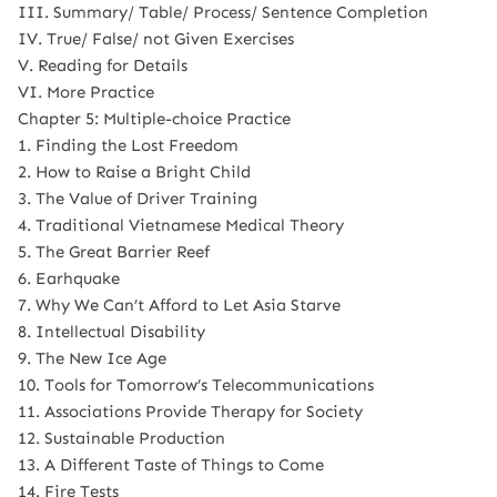
III. Summary/ Table/ Process/ Sentence Completion
IV. True/ False/ not Given Exercises
V. Reading for Details
VI. More Practice
Chapter 5: Multiple-choice Practice
1. Finding the Lost Freedom
2. How to Raise a Bright Child
3. The Value of Driver Training
4. Traditional Vietnamese Medical Theory
5. The Great Barrier Reef
6. Earhquake
7. Why We Can’t Afford to Let Asia Starve
8. Intellectual Disability
9. The New Ice Age
10. Tools for Tomorrow’s Telecommunications
11. Associations Provide Therapy for Society
12. Sustainable Production
13. A Different Taste of Things to Come
14. Fire Tests