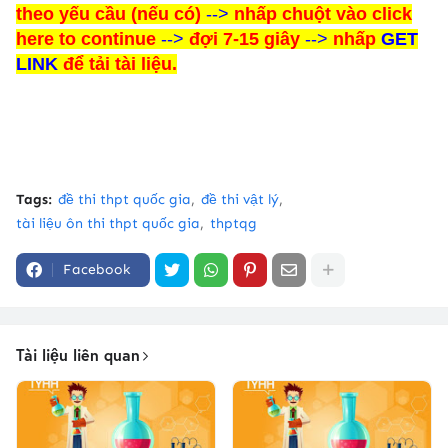
theo yếu cầu (nếu có)
-->
nhấp chuột vào click
here to continue
-->
đợi 7-15 giây
-->
nhấp
GET
LINK
để tải tài liệu.
Tags:
đề thi thpt quốc gia
đề thi vật lý
tài liệu ôn thi thpt quốc gia
thptqg
Facebook
Tài liệu liên quan