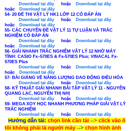
Download tại đây
hoặc
Download tại đây
hoặc
Download tại đây
54- 20 ĐỀ THI VẬT LÝ HK1 LỚP 12 CÓ ĐÁP ÁN
Download tại đây
hoặc
Download tại đây
hoặc
Download tại đây
55- CÁC CHUYÊN ĐỀ VẬT LÝ 11 TỰ LUẬN VÀ TRẮC
NGHIỆM CÓ ĐÁP ÁN
Download tại đây
hoặc
Download tại đây
hoặc
Download tại đây
56- GIẢI NHANH TRẮC NGHIỆM VẬT LÝ 12 NHỜ MÁY
TÍNH: CASIO Fx–570ES & Fx-570ES Plus; VINACAL Fx-
570ES Plus
Download tại đây
hoặc
Download tại đây
hoặc
Download tại đây
57- BÀI GIẢNG VỀ NĂNG LƯỢNG DAO ĐỘNG ĐIỀU HÒA
Download tại đây
hoặc
Download tại đây
58- KỸ THUẬT GIẢI NHANH BÀI TẬP VẬT LÝ 11 - NGUYỄN
QUANG LẠC, NGUYỄN THỊ NHỊ
Download tại đây
hoặc
Download tại đây
59- MEGA XOY HỌC NHANH PHƯƠNG PHÁP GIẢI VẬT LÝ
TRẮC NGHIỆM
Download tại đây
hoặc
Download tại đây
Hướng dẫn tải:
chọn link cần tải
-->
click vào ô
tôi không phải là người máy
-->
chọn hình ảnh