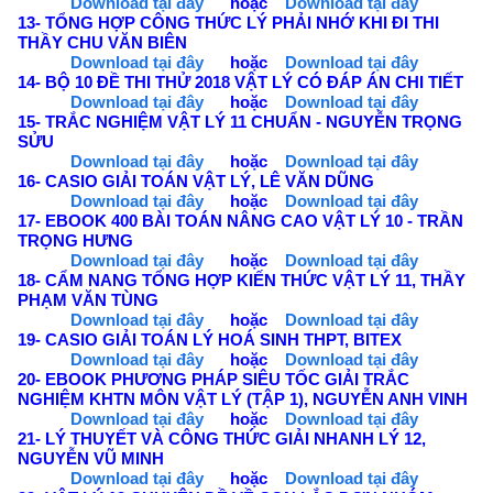
Download tại đây
hoặc
Download tại đây
13- TỔNG HỢP CÔNG THỨC LÝ PHẢI NHỚ KHI ĐI THI
THẦY CHU VĂN BIÊN
Download tại đây
hoặc
Download tại đây
14- BỘ 10 ĐỀ THI THỬ 2018 VẬT LÝ CÓ ĐÁP ÁN CHI TIẾT
Download tại đây
hoặc
Download tại đây
15- TRẮC NGHIỆM VẬT LÝ 11 CHUẨN - NGUYỄN TRỌNG
SỬU
Download tại đây
hoặc
Download tại đây
16-
CASIO GIẢI TOÁN VẬT LÝ, LÊ VĂN DŨNG
Download tại đây
hoặc
Download tại đây
17- EBOOK 400 BÀI TOÁN NÂNG CAO VẬT LÝ 10 - TRẦN
TRỌNG HƯNG
Download tại đây
hoặc
Download tại đây
18- CẨM NANG TỔNG HỢP KIẾN THỨC VẬT LÝ 11, THẦY
PHẠM VĂN TÙNG
Download tại đây
hoặc
Download tại đây
19- CASIO GIẢI TOÁN LÝ HOÁ SINH THPT, BITEX
Download tại đây
hoặc
Download tại đây
20- EBOOK PHƯƠNG PHÁP SIÊU TỐC GIẢI TRẮC
NGHIỆM KHTN MÔN VẬT LÝ (TẬP 1), NGUYỄN ANH VINH
Download tại đây
hoặc
Download tại đây
21- LÝ THUYẾT VÀ CÔNG THỨC GIẢI NHANH LÝ 12,
NGUYỄN VŨ MINH
Download tại đây
hoặc
Download tại đây