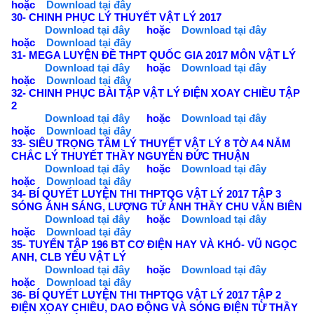
hoặc
Download tại đây
30- CHINH PHỤC LÝ THUYẾT VẬT LÝ 2017
Download tại đây
hoặc
Download tại đây
hoặc
Download tại đây
31- MEGA LUYỆN ĐỀ THPT QUỐC GIA 2017 MÔN VẬT LÝ
Download tại đây
hoặc
Download tại đây
hoặc
Download tại đây
32- CHINH PHỤC BÀI TẬP VẬT LÝ ĐIỆN XOAY CHIỀU TẬP
2
Download tại đây
hoặc
Download tại đây
hoặc
Download tại đây
33- SIÊU TRỌNG TÂM LÝ THUYẾT VẬT LÝ 8 TỜ A4 NẮM
CHẮC LÝ THUYẾT THẦY NGUYỄN ĐỨC THUẬN
Download tại đây
hoặc
Download tại đây
hoặc
Download tại đây
34- BÍ QUYẾT LUYỆN THI THPTQG VẬT LÝ 2017 TẬP 3
SÓNG ÁNH SÁNG, LƯỢNG TỬ ÁNH THẦY CHU VĂN BIÊN
Download tại đây
hoặc
Download tại đây
hoặc
Download tại đây
35- TUYỂN TẬP 196 BT CƠ ĐIỆN HAY VÀ KHÓ- VŨ NGỌC
ANH, CLB YÊU VẬT LÝ
Download tại đây
hoặc
Download tại đây
hoặc
Download tại đây
36- BÍ QUYẾT LUYỆN THI THPTQG VẬT LÝ 2017 TẬP 2
ĐIỆN XOAY CHIỀU, DAO ĐỘNG VÀ SÓNG ĐIỆN TỪ THẦY