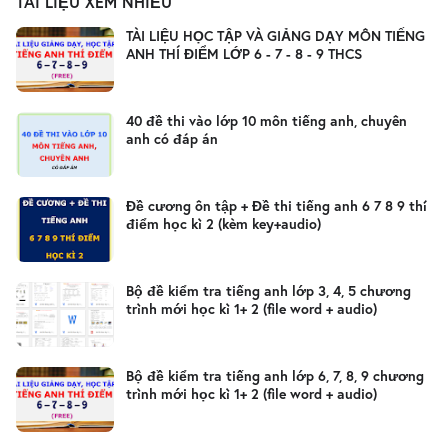
TÀI LIỆU XEM NHIỀU
TÀI LIỆU HỌC TẬP VÀ GIẢNG DẠY MÔN TIẾNG
ANH THÍ ĐIỂM LỚP 6 - 7 - 8 - 9 THCS
40 đề thi vào lớp 10 môn tiếng anh, chuyên
anh có đáp án
Đề cương ôn tập + Đề thi tiếng anh 6 7 8 9 thí
điểm học kì 2 (kèm key+audio)
Bộ đề kiểm tra tiếng anh lớp 3, 4, 5 chương
trình mới học kì 1+ 2 (file word + audio)
Bộ đề kiểm tra tiếng anh lớp 6, 7, 8, 9 chương
trình mới học kì 1+ 2 (file word + audio)