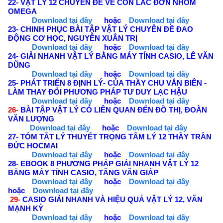
22- VẬT LÝ 12 CHUYÊN ĐỀ VỀ CON LẮC ĐƠN NHÓM
OMEGA
Download tại đây
hoặc
Download tại đây
23- CHINH PHỤC BÀI TẬP VẬT LÝ CHUYÊN ĐỀ ĐAO
ĐỘNG CƠ HỌC, NGUYỄN XUÂN TRỊ
Download tại đây
hoặc
Download tại đây
24- GIẢI NHANH VẬT LÝ BẰNG MÁY TÍNH CASIO, LÊ VĂN
DŨNG
Download tại đây
hoặc
Download tại đây
25- PHÁT TRIỂN 8 ĐỊNH LÝ- CỦA THẦY CHU VĂN BIÊN -
LÀM THAY ĐỔI PHƯƠNG PHÁP TƯ DUY LẠC HẬU
Download tại đây
hoặc
Download tại đây
26-
BÀI TẬP VẬT LÝ CÓ LIÊN QUAN ĐẾN ĐỒ THỊ, ĐOÀN
VĂN LƯỢNG
Download tại đây
hoặc
Download tại đây
27- TÓM TẮT LÝ THUYẾT TRỌNG TÂM LÝ 12 THẦY TRẦN
ĐỨC HOCMAI
Download tại đây
hoặc
Download tại đây
28- EBOOK 8 PHƯƠNG PHÁP GIẢI NHANH VẬT LÝ 12
BẰNG MÁY TÍNH CASIO, TĂNG VĂN GIÁP
D
ownload tại đây
hoặc
Download tại đây
hoặc
Download tại đây
29-
CASIO GIẢI NHANH VÀ HIỆU QUẢ VẬT LÝ 12, VĂN
MẠNH KỲ
Download tại đây
hoặc
Download tại đây