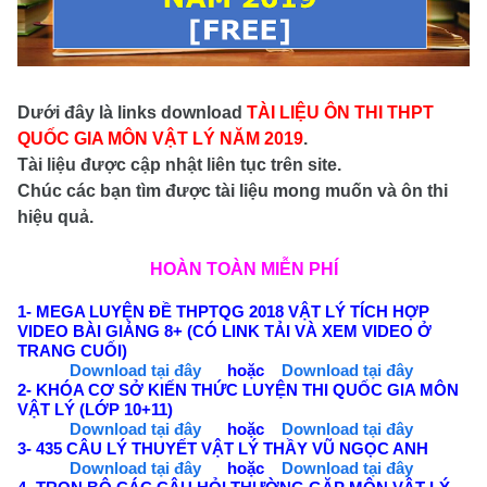
Dưới đây là links download
TÀI LIỆU ÔN THI THPT
QUỐC GIA MÔN VẬT LÝ NĂM 2019
.
Tài liệu được cập nhật liên tục trên site.
Chúc các bạn tìm được tài liệu mong muốn và ôn thi
hiệu quả.
HOÀN TOÀN MIỄN PHÍ
1- MEGA LUYỆN ĐỀ THPTQG 2018 VẬT LÝ TÍCH HỢP
VIDEO BÀI GIẢNG 8+ (CÓ LINK TẢI VÀ XEM VIDEO Ở
TRANG CUỐI)
Download tại đây
hoặc
Download tại đây
2- KHÓA CƠ SỞ KIẾN THỨC LUYỆN THI QUỐC GIA MÔN
VẬT LÝ (LỚP 10+11)
Download tại đây
hoặc
Download tại đây
3- 435 CÂU LÝ THUYẾT VẬT LÝ THẦY VŨ NGỌC ANH
Download tại đây
hoặc
Download tại đây