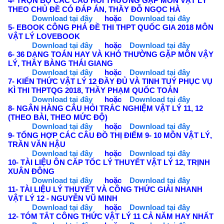
4- TRỌN BỘ CÁC CÂU HỎI THƯỜNG GẶP MÔN VẬT LÝ
THEO CHỦ ĐỀ CÓ ĐÁP ÁN, THẦY ĐỖ NGỌC HÀ
Download tại đây
hoặc
Download tại đây
5- EBOOK CÔNG PHÁ ĐỀ THI THPT QUỐC GIA 2018 MÔN
VẬT LÝ LOVEBOOK
Download tại đây
hoặc
Download tại đây
6- 36 DẠNG TOÁN HAY VÀ KHÓ THƯỜNG GẶP
MÔN VẬY
LÝ
, THẦY BÀNG THÁI GIANG
Download tại đây
hoặc
Download tại đây
7- KIẾN THỨC VẬT LÝ 12 ĐẦY ĐỦ VÀ TINH TUÝ PHỤC VỤ
KÌ THI THPTQG 2018, THẦY PHẠM QUỐC TOẢN
Download tại đây
hoặc
Download tại đây
8- NGÂN HÀNG CÂU HỎI TRẮC NGHIỆM VẬT LÝ 11, 12
(THEO BÀI, THEO MỨC ĐỘ)
Download tại đây
hoặc
Download tại đây
9- TỔNG HỢP CÁC CÂU ĐỒ THỊ ĐIỂM 9- 10 MÔN VẬT LÝ,
TRẦN VĂN HẬU
Download tại đây
hoặc
Download tại đây
10- TÀI LIỆU ÔN CẤP TỐC LÝ THUYẾT VẬT LÝ 12, TRỊNH
XUÂN ĐÔNG
Download tại đây
hoặc
Download tại đây
11- TÀI LIỆU LÝ THUYẾT VÀ CÔNG THỨC GIẢI NHANH
VẬT LÝ 12 - NGUYỄN VŨ MINH
Download tại đây
hoặc
Download tại đây
12- TÓM TẮT CÔNG THỨC VẬT LÝ 11 CẢ NĂM HAY NHẤT