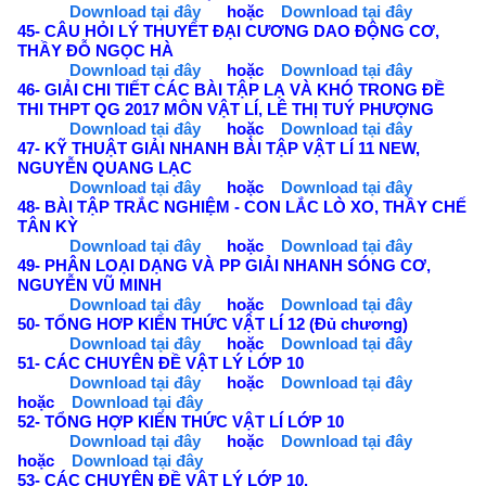
Download tại đây
hoặc
Download tại đây
45- CÂU HỎI LÝ THUYẾT ĐẠI CƯƠNG DAO ĐỘNG CƠ,
THẦY ĐỖ NGỌC HÀ
Download tại đây
hoặc
Download tại đây
46- GIẢI CHI TIẾT CÁC BÀI TẬP LẠ VÀ KHÓ TRONG ĐỀ
THI THPT QG 2017 MÔN VẬT LÍ, LÊ THỊ TUÝ PHƯỢNG
Download tại đây
hoặc
Download tại đây
47- KỸ THUẬT GIẢI NHANH BÀI TẬP VẬT LÍ 11 NEW,
NGUYỄN QUANG LẠC
Download tại đây
hoặc
Download tại đây
48- BÀI TẬP TRẮC NGHIỆM - CON LẮC LÒ XO, THẦY CHẾ
TÂN KỲ
Download tại đây
hoặc
Download tại đây
49- PHÂN LOẠI DẠNG VÀ PP GIẢI NHANH SÓNG CƠ,
NGUYỄN VŨ MINH
Download tại đây
hoặc
Download tại đây
50- TỔNG HƠP KIẾN THỨC VẬT LÍ 12 (Đủ chương)
Download tại đây
hoặc
Download tại đây
51- CÁC CHUYÊN ĐỀ VẬT LÝ LỚP 10
Download tại đây
hoặc
Download tại đây
hoặc
Download tại đây
52- TỔNG HỢP KIẾN THỨC VẬT LÍ LỚP 10
Download tại đây
hoặc
Download tại đây
hoặc
Download tại đây
53- CÁC CHUYÊN ĐỀ VẬT LÝ LỚP 10.