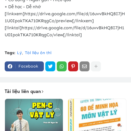
+ Dễ học - Dễ nhớ
[linkxem]https://drive.google.com/file/d/16uvvBkHQ8I7jH
1U0IpokTKA710KRqgCo/preview[/linkxem]
[linktai]https://drive.google.com/file/d/16uvvBkHQ8I7jH1
U0IpokTKA710KRqgCo/view[/linktai]
Tags:
Lý
Tài liệu ôn thi
Facebook
Tài liệu liên quan