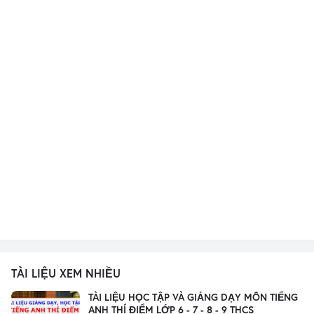
TÀI LIỆU XEM NHIỀU
TÀI LIỆU HỌC TẬP VÀ GIẢNG DẠY MÔN TIẾNG
ANH THÍ ĐIỂM LỚP 6 - 7 - 8 - 9 THCS