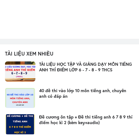
TÀI LIỆU XEM NHIỀU
TÀI LIỆU HỌC TẬP VÀ GIẢNG DẠY MÔN TIẾNG
ANH THÍ ĐIỂM LỚP 6 - 7 - 8 - 9 THCS
40 đề thi vào lớp 10 môn tiếng anh, chuyên
anh có đáp án
Đề cương ôn tập + Đề thi tiếng anh 6 7 8 9 thí
điểm học kì 2 (kèm key+audio)