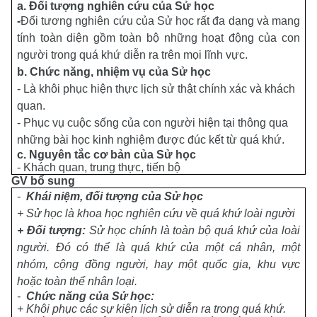
a.
Đối tượng
nghiên cứu
của Sử học
-
Đối tương nghiên cứu của Sử học rất đa dạng và mang
tính toàn diện gồm toàn bộ những hoạt động của con
người trong quá khứ diễn ra trên mọi lĩnh vực.
b. C
hức năng, nhiệm vụ của Sử học
- Là khôi phục hiện thực lịch sử thật chính xác và khách
quan.
- Phục vụ cuộc sống của con người hiện tại thông qua
những bài học kinh nghiệm được đúc kết từ quá khứ.
c.
Nguyên tắc cơ bản của Sử học
- Khách quan, trung thực, tiến bộ
GV bổ sung
-
Khái niệm, đối tượng của Sử học
+ Sử học là khoa học nghiên cứu về quá khứ loài người
+ Đối tượng:
Sử học chính là toàn bộ
quá khứ của loài
người. Đó có thể là quá khứ của một cá nhân, một
nhóm, cộng đồng người, hay một quốc gia, khu vực
hoặc toàn thể nhân loại.
-
Chức năng của Sử học:
+ Khôi phục các sự kiện lịch sử diễn ra trong quá khứ.