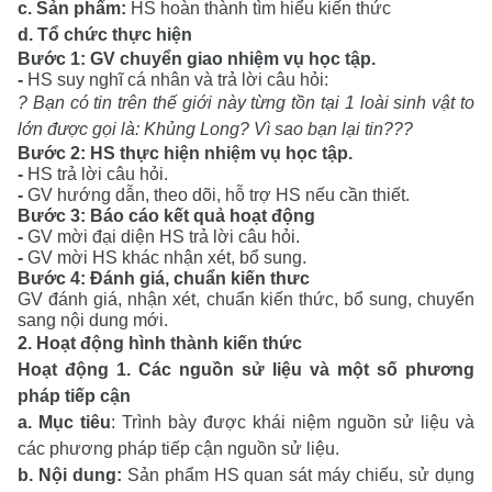
c. Sản phẩm:
HS hoàn thành tìm hiểu kiến thức
d. Tổ chức thực hiện
Bước 1: GV chuyển giao nhiệm vụ học tập.
-
HS suy nghĩ cá nhân và trả lời câu hỏi:
? Bạn có tin trên thế giới này từng tồn tại 1 loài sinh vật to
lớn được gọi là: Khủng Long
? Vì sao bạn lại tin???
Bước 2: HS thực hiện nhiệm vụ học tập.
-
HS trả lời câu hỏi.
-
GV hướng dẫn, theo dõi, hỗ trợ HS nếu cần thiết.
Bước 3: Báo cáo kết quả hoạt động
-
GV mời đại diện HS trả lời câu hỏi.
-
GV mời HS khác nhận xét, bổ sung.
Bước 4: Đánh giá, chuẩn kiến thưc
GV đánh giá, nhận xét, chuẩn kiến thức, bổ sung, chuyển
sang nội dung mới.
2. Hoạt động hình thành kiến thức
Hoạt động 1.
Các nguồn sử liệu và một số phương
pháp tiếp cận
a.
Mục tiêu
: Trình bày được khái niệm nguồn sử liệu và
các phương pháp tiếp cận nguồn sử liệu.
b. Nội dung:
Sản phẩm
HS quan sát máy chiếu, sử dụng