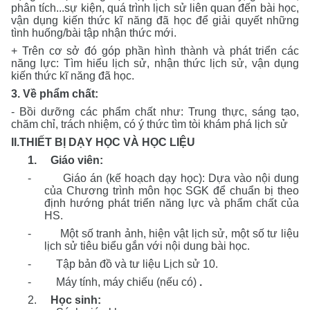
phân tích...sự kiện, quá trình lịch sử liên quan đến bài học,
vận dụng kiến thức kĩ năng đã học để giải quyết những
tình huống/bài tập nhận thức mới.
+ Trên cơ sở đó góp phần hình thành và phát triển các
năng lực: Tìm hiểu lịch sử, nhận thức lịch sử, vận dụng
kiến thức kĩ năng đã học.
3. Về phẩm chất:
- Bồi dưỡng các phẩm chất như: Trung thực, sáng tạo,
chăm chỉ, trách nhiệm, có ý thức tìm tòi khám phá lịch sử
II.THIẾT BỊ DẠY HỌC VÀ HỌC LIỆU
1.
Giáo viên:
-
Giáo án (kế hoạch dạy học): Dựa vào nội dung
của Chương trình môn học SGK để chuẩn bị theo
định hướng phát triển năng lực và phẩm chất của
HS.
-
Một số tranh ảnh, hiện vật lịch sử, một số tư liệu
lịch sử tiêu biểu gắn với nội dung bài học.
-
Tập bản đồ và tư liệu Lịch sử 10.
-
Máy tính, máy chiếu (nếu có)
.
2.
Học sinh: