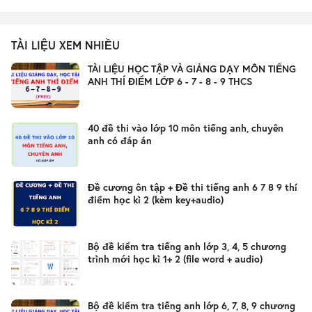
TÀI LIỆU XEM NHIỀU
TÀI LIỆU HỌC TẬP VÀ GIẢNG DẠY MÔN TIẾNG
ANH THÍ ĐIỂM LỚP 6 - 7 - 8 - 9 THCS
40 đề thi vào lớp 10 môn tiếng anh, chuyên
anh có đáp án
Đề cương ôn tập + Đề thi tiếng anh 6 7 8 9 thí
điểm học kì 2 (kèm key+audio)
Bộ đề kiểm tra tiếng anh lớp 3, 4, 5 chương
trình mới học kì 1+ 2 (file word + audio)
Bộ đề kiểm tra tiếng anh lớp 6, 7, 8, 9 chương