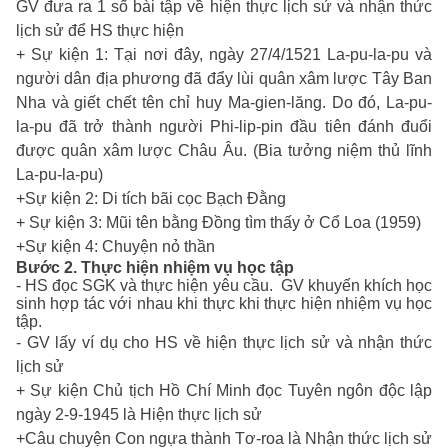
GV đưa ra 1 số bài tập về hiện thực lịch sử và nhận thức
lịch sử để HS thực hiện
+ Sự kiện 1: Tại nơi đây, ngày 27/4/1521 La-pu-la-pu và
người dân địa phương đã đẩy lùi quân xâm lược Tây Ban
Nha và giết chết tên chỉ huy Ma-gien-lăng. Do đó, La-pu-
la-pu đã trở thành người Phi-lip-pin đầu tiên đánh đuổi
được quân xâm lược Châu Âu. (Bia tưởng niệm thủ lĩnh
La-pu-la-pu)
+Sự kiện 2: Di tích bãi cọc Bạch Đằng
+ Sự kiện 3: Mũi tên bằng Đồng tìm thấy ở Cổ Loa (1959)
+Sự kiện 4: Chuyện nỏ thần
Bước 2. Thực hiện nhiệm vụ học tập
- HS đọc SGK và thực hiện yêu cầu. GV khuyến khích học
sinh hợp tác với nhau khi thực khi thực hiện nhiệm vụ học
tập.
- GV lấy ví dụ cho HS về hiện thực lịch sử và nhận thức
lịch sử
+ Sự kiện
Chủ tịch Hồ Chí Minh đọc Tuyên ngôn độc lập
ngày 2-9-1945
là Hiện thực lịch sử
+Câu chuyện Con ngựa thành Tơ-roa
là Nhận thức lịch sử