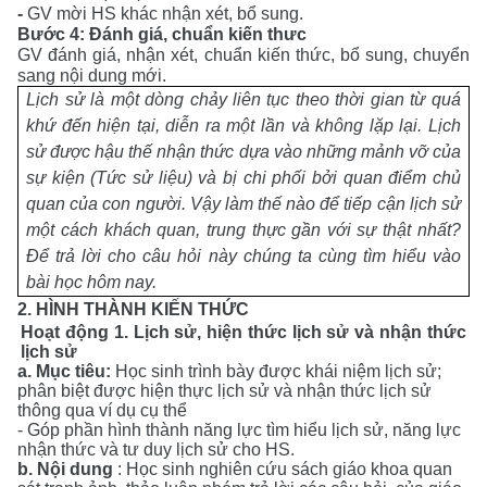
-
GV mời HS khác nhận xét, bổ sung.
Bước 4: Đánh giá, chuẩn kiến thưc
GV đánh giá, nhận xét, chuẩn kiến thức, bổ sung, chuyển
sang nội dung mới.
Lịch sử là một dòng chảy liên tục theo thời gian từ quá
khứ đến hiện tại, diễn ra một lần và không lặp lại. Lịch
sử được hậu thế nhận thức dựa vào những mảnh vỡ của
sự kiện (Tức sử liệu) và bị chi phối bởi quan điểm chủ
quan của con người. Vậy làm thế nào để tiếp cận lịch sử
một cách khách quan, trung thực gần với sự thật nhất?
Để trả lời cho câu hỏi này chúng ta cùng tìm hiểu vào
bài học hôm nay.
2. HÌNH THÀNH KIẾN THỨC
Hoạt động 1. Lịch sử, hiện thức lịch sử và nhận thức
lịch sử
a.
Mục tiêu
:
Học sinh trình bày được khái niệm lịch sử;
phân biệt được hiện thực lịch sử và nhận thức lịch sử
thông qua ví dụ cụ thể
- Góp phần hình thành năng lực tìm hiểu lịch sử, năng lực
nhận thức và tư duy lịch sử cho HS.
b
.
Nội dung
:
Học sinh n
ghiên cứu sách giáo khoa quan