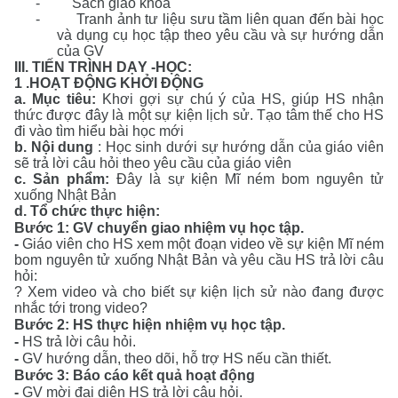
-
Sách giáo khoa
-
Tranh ảnh tư liệu sưu tầm liên quan đến bài học
và dụng cụ học tập theo yêu cầu và sự hướng dẫn
của GV
III. TIẾN TRÌNH DẠY -HỌC:
1 .HOẠT ĐỘNG KHỞI ĐỘNG
a. Mục tiêu:
Khơi gợi sự chú ý của HS, giúp HS nhận
thức được đây là một sự kiện lịch sử. Tạo tâm thế cho HS
đi vào tìm hiểu bài học mới
b.
Nội dung
: Học sinh dưới sự hướng dẫn của giáo viên
sẽ trả lời câu hỏi theo yêu cầu của giáo viên
c
.
Sản phẩm
:
Đây là sự kiện Mĩ ném bom nguyên tử
xuống Nhật Bản
d. Tổ chức thực hiện:
Bước 1: GV chuyển giao nhiệm vụ học tập.
-
Giáo viên cho HS xem một đoạn video về sự kiện Mĩ
ném
bom nguyên tử xuống Nhật Bản
và yêu cầu HS trả lời câu
hỏi:
?
Xem video và cho biết
sự kiện lịch sử nào
đang được
nhắc tới trong video?
Bước 2: HS thực hiện nhiệm vụ học tập.
-
HS trả lời câu hỏi.
-
GV hướng dẫn, theo dõi, hỗ trợ HS nếu cần thiết.
Bước 3: Báo cáo kết quả hoạt động
-
GV mời đại diện HS trả lời câu hỏi.