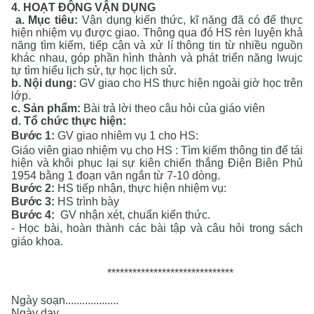
4.
HOẠT ĐỘNG
VẬN DỤNG
a.
Mục tiêu:
Vận dụng kiến thức, kĩ năng đã có để thực
hiện nhiệm vụ được giao. Thông qua đó HS rèn luyện khả
năng tìm kiếm, tiếp cận và xử lí thông tin từ nhiều nguồn
khác nhau, góp phần hình thành và phát triển năng lwujc
tự tìm hiểu lịch sử, tự học lịch sử.
b.
Nội dung
:
GV giao cho HS thực hiện ngoài giờ học trên
lớp.
c
.
Sản phẩm
:
Bài trả lời theo câu hỏi của giáo viên
d. Tổ chức thực hiện:
Bước 1:
GV giao nhiêm vụ 1 cho HS:
Giáo viên giao nhiệm vụ cho HS :
Tìm kiếm thông tin để tái
hiện và khôi phục lại sự kiên chiến thắng Điện Biên Phủ
1954 bằng 1 đoạn văn ngắn từ 7-10 dòng.
Bước 2:
HS tiếp nhận, thực hiện nhiệm vụ:
Bước 3:
HS trình bày
Bước 4:
GV nhận xét, chuẩn kiến thức.
-
Học bài, hoàn thành các bài tập và câu hỏi trong sách
giáo khoa.
******************************
Ngày soạn...................
Ngày dạy...................