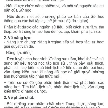
- Nêu được chức năng nhiệm vụ và một số nguyên tắc cơ
bản của Sử học
- Nêu được một số phương pháp cơ bản của Sử học
thông qua các bài tập cụ thể (ở mức độ đơn giản)
Phân biệt được các nguồn sử liệu, biết cách sưu tầm, thu
thập, xử lí thông tin, sử liệu để học tập, khám phá lịch sử.
2. Về năng lực:
- Năng lực chung:
Năng lực
giao tiếp và hợp tác; tự học
;
giải quyết vấn đề.
-
Năng lực riêng:
+ Rèn luyện cho học sinh kĩ năng
sưu tầm, khai thác và sử
dụng sử liệu trong học tập lịch sử , trình bày, giải thích,
phân tích...sự kiện, quá trình lịch sử liên quan đến bài học,
vận dụng kiến thức kĩ năng đã học để giải quyết những
tình huống/bài tập nhận thức mới.
+ Trên cơ sở đó góp phần hình thành và phát triển các
năng lực: Tìm hiểu lịch sử, nhận thức lịch sử, vận dụng
kiến thức kĩ năng đã học.
3. Về phẩm chất:
- Bồi dưỡng các phẩm chất như: Trung thực, sáng tạo,