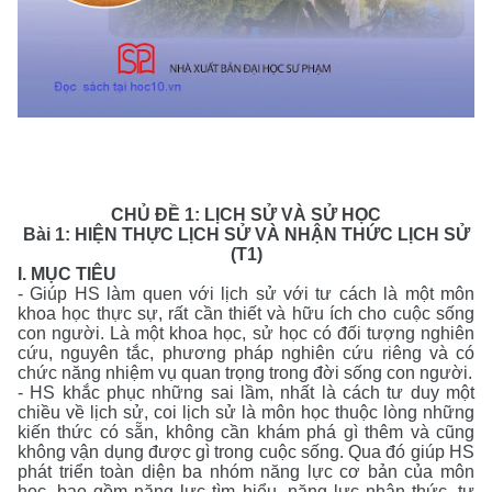
CHỦ ĐỀ 1: LỊCH SỬ VÀ SỬ HỌC
Bài 1: HIỆN THỰC LỊCH SỬ VÀ NHẬN THỨC LỊCH SỬ
(T1)
I. MỤC TIÊU
- Giúp HS làm quen với lịch sử với tư cách là một môn
khoa học thực sự, rất cần thiết và hữu ích cho cuộc sống
con người. Là một khoa học, sử học có đối tượng nghiên
cứu, nguyên tắc, phương pháp nghiên cứu riêng và có
chức năng nhiệm vụ quan trọng trong đời sống con người.
- HS khắc phục những sai lầm, nhất là cách tư duy một
chiều về lịch sử, coi lịch sử là môn học thuộc lòng những
kiến thức có sẵn, không cần khám phá gì thêm và cũng
không vận dụng được gì trong cuộc sống. Qua đó giúp HS
phát triển toàn diện ba nhóm năng lực cơ bản của môn
học, bao gồm năng lực tìm hiểu, năng lực nhận thức, tư