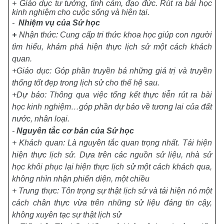
+ Giáo dục tư tưởng, tình cảm, đạo đức. Rút ra bài học
kinh nghiệm cho cuộc sống và hiện tại.
-
Nhiệm vụ của Sử học
+
Nhận thức: Cung cấp tri thức khoa học giúp con người
tìm hiểu, khám phá hiện thực lịch sử một cách khách
quan.
+Giáo dục: Góp phần truyền bá những giá trị và truyền
thống tốt đẹp trong lịch sử cho thế hệ sau.
+Dự báo: Thông qua việc tổng kết thực tiễn rút ra bài
học kinh nghiệm…góp phần dự báo về tương lai của đất
nước, nhân loại.
-
Nguyên tắc cơ bản của Sử học
+ K
hách quan: Là nguyên tắc quan trọng nhất. Tái hiện
hiện thực lịch sử. Dựa trên các nguồn sử liệu, nhà sử
học khôi phục lại hiện thực lịch sử một cách khách qua,
không nhìn nhận phiến diện, một chiều
+
Trung thực:
Tôn trọng sự thật lịch sử và tái hiện nó một
cách chân thực vừa trên những sử liệu đáng tin cậy,
không xuyên tạc sự thật lịch sử