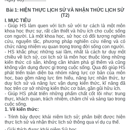
Bài 1: HIỆN THỰC LỊCH SỬ VÀ NHẬN THỨC LỊCH SỬ
(T2)
I. MỤC TIÊU
- Giúp HS làm quen với lịch sử với tư cách là một môn
khoa học thực sự, rất cần thiết và hữu ích cho cuộc sống
con người. Là một khoa học, sử học có đối tượng nghiên
cứu, nguyên tắc, phương pháp nghiên cứu riêng và có
chức năng nhiệm vụ quan trọng trong đời sống con người.
- HS khắc phục những sai lầm, nhất là cách tư duy một
chiều về lịch sử, coi lịch sử là môn học thuộc lòng những
kiến thức có sẵn, không cần khám phá gì thêm và cũng
không vận dụng được gì trong cuộc sống. Qua đó giúp HS
phát triển toàn diện ba nhóm năng lực cơ bản của môn
học, bao gồm năng lực tìm hiểu, năng lực nhận thức, tư
duy lịch sử và năng lực vận dụng kiến thức, kĩ năng đã
học trên cơ sở những kiến thức cơ bản, gần gũi hữu ích.
- Giúp HS phát triển những phẩm chất cốt lõi như: trung
thực, khách quan, trách nhiệm, chăm chỉ và sáng tạo trong
cuộc sống.
1. Về kiến thức:
- Trình bày được khái niệm lịch sử; phân biệt được hiện
thực lịch sử và nhận thức lịch sử thông qua ví dụ cụ thể.
- Giải thích được khái niệm Sử học.