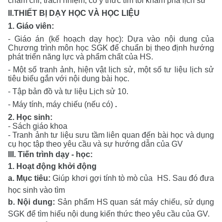
chăm chỉ, trách nhiệm, có ý thức tìm tòi khám phá lịch sử
II.THIẾT BỊ DẠY HỌC VÀ HỌC LIỆU
1. Giáo viên:
- Giáo án (kế hoạch dạy học): Dựa vào nội dung của
Chương trình môn học SGK để chuẩn bị theo định hướng
phát triển năng lực và phẩm chất của HS.
- Một số tranh ảnh, hiện vật lịch sử, một số tư liệu lịch sử
tiêu biểu gắn với nội dung bài học.
- Tập bản đồ và tư liệu Lịch sử 10.
- Máy tính, máy chiếu (nếu có)
.
2. Học sinh:
- Sách giáo khoa
- Tranh ảnh tư liệu sưu tầm liên quan đến bài học và dụng
cụ học tập theo yêu cầu và sự hướng dẫn của GV
III. Tiến trình dạy - học:
1. Hoạt động khởi động
a. Mục tiêu:
Giúp khơi gợi tính tò mò của HS. Sau đó đưa
học sinh vào tìm
b. Nội dung:
Sản phẩm
HS quan sát máy chiếu, sử dụng
SGK để tìm hiểu nội dung kiến thức theo yêu cầu của GV.