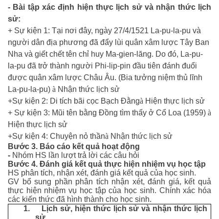
- Bài tập xác định hiện thực lịch sử và nhận thức lịch
sử:
+ Sự kiện 1: Tại nơi đây, ngày 27/4/1521 La-pu-la-pu và
người dân địa phương đã đẩy lùi quân xâm lược Tây Ban
Nha và giết chết tên chỉ huy Ma-gien-lăng. Do đó, La-pu-
la-pu đã trở thành người Phi-lip-pin đầu tiên đánh đuổi
được quân xâm lược Châu Âu. (Bia tưởng niệm thủ lĩnh
La-pu-la-pu)
à
Nhận thức lịch sử
+Sự kiện 2: Di tích bãi cọc Bạch Đằng
à
Hiện thực lịch sử
+ Sự kiện 3: Mũi tên bằng Đồng tìm thấy ở Cổ Loa (1959)
à
Hiện thực lịch sử
+Sự kiện 4: Chuyện nỏ thần
à
Nhận thức lịch sử
Bước 3. Báo cáo kết quả hoạt động
-
Nhóm HS lần lượt trả lời các câu hỏi
Bước 4. Đánh giá kết quả thực hiện nhiệm vụ học tập
HS phân tích, nhận xét, đánh giá kết quả của học sinh.
GV bổ sung phần phân tích nhận xét, đánh giá, kết quả
thực hiện nhiệm vụ học tập của học sinh. Chính xác hóa
các kiến thức đã hình thành cho học sinh.
1.
Lịch sử, hiện thức lịch sử và nhận thức lịch
sử