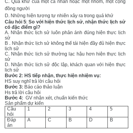
C. Quá khứ của một cá nhân hoặc một nhóm, một cộng
đồng người
D. Những hiện tượng tự nhiên xảy ra trong quá khứ
Câu hỏi
5
:
So với hiện thức lịch sử, nhận thức lịch sử
có đặc điểm gì?
A. Nhận thức lịch sử luôn phản ánh đúng hiện thực lịch
sử
B . Nhận thức lịch sử không thể tái hiện đầy đủ hiện thực
lịch sử
C. Nhận thức lịch sử thường lạc hậu hơn hiện thực lịch
sử
D. Nhận thức lịch sử độc lập, khách quan với hiện thực
lịch sử
Bước 2: HS tiếp nhận, thực hiện nhiệm vụ:
HS suy nghĩ trả lời câu hỏi
Bước 3:
Báo cáo thảo luận
Hs trả lời câu hỏi
Bước 4:
GV nhận xét, chuẩn kiến thức
Sản phẩm dự kiến
Câu
1
2
3
4
5
hỏi
Đáp
A
C
B
D
B
án