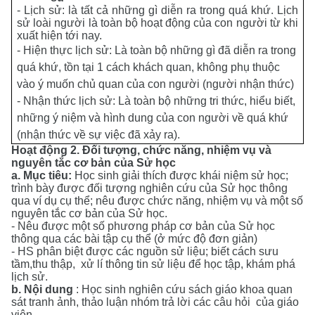
- Lịch sử: là tất cả những gì diễn ra trong quá khứ. Lịch
sử loài người là toàn bộ hoạt động của con người từ khi
xuất hiện tới nay.
-
Hiện thực lịch sử
:
Là toàn bộ những gì đã diễn ra trong
quá khứ, tồn tại 1 cách khách quan, không phụ thuộc
vào ý muốn chủ quan của con người (người nhận thức)
-
Nhận thức lịch sử
:
Là toàn bộ những tri thức, hiểu biết,
những ý niệm và hình dung của con người về quá khứ
(nhận thức về sự việc đã xảy ra).
Hoạt động
2. Đối tượng, chức năng, nhiệm vụ và
nguyên tắc cơ bản của Sử học
a.
Mục tiêu
:
Học sinh giải thích được khái niệm sử học;
trình bày được đối tượng nghiên cứu của Sử học thông
qua ví dụ cụ thể; nêu được chức năng, nhiệm vụ và một số
nguyên tắc cơ bản của Sử học.
- Nêu được một số phương pháp cơ bản của Sử học
thông qua các bài tập cụ thể (ở mức độ đơn giản)
- HS phân biệt được các nguồn sử liệu; biết cách sưu
tầm,thu thập, xử lí thông tin sử liệu để học tập, khám phá
lịch sử.
b
.
Nội dung
:
Học sinh n
ghiên cứu sách giáo khoa quan
sát tranh ảnh,
thảo luận nhóm
trả lời các câu hỏi của giáo
viên