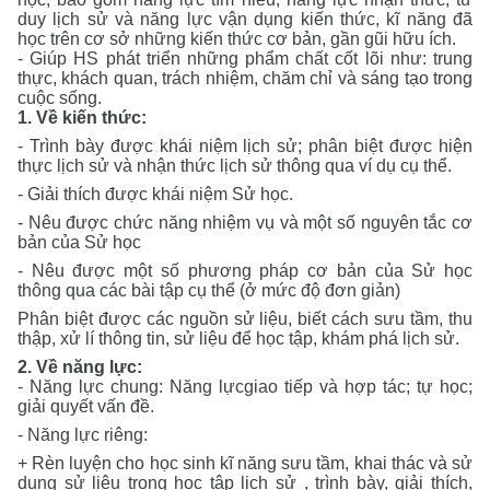
duy lịch sử và năng lực vận dụng kiến thức, kĩ năng đã
học trên cơ sở những kiến thức cơ bản, gần gũi hữu ích.
- Giúp HS phát triển những phẩm chất cốt lõi như: trung
thực, khách quan, trách nhiệm, chăm chỉ và sáng tạo trong
cuộc sống.
1. Về kiến thức:
- Trình bày được khái niệm lịch sử; phân biệt được hiện
thực lịch sử và nhận thức lịch sử thông qua ví dụ cụ thể.
- Giải thích được khái niệm Sử học.
- Nêu được chức năng nhiệm vụ và một số nguyên tắc cơ
bản của Sử học
- Nêu được một số phương pháp cơ bản của Sử học
thông qua các bài tập cụ thể (ở mức độ đơn giản)
Phân biệt được các nguồn sử liệu, biết cách sưu tầm, thu
thập, xử lí thông tin, sử liệu để học tập, khám phá lịch sử.
2. Về năng lực:
- Năng lực chung:
Năng lực
giao tiếp và hợp tác; tự học
;
giải quyết vấn đề.
-
Năng lực riêng:
+ Rèn luyện cho học sinh kĩ năng
sưu tầm, khai thác và sử
dụng sử liệu trong học tập lịch sử , trình bày, giải thích,