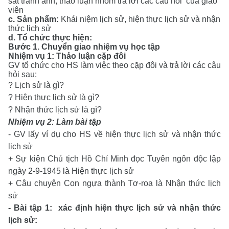
sát tranh ảnh,
thảo luận nhóm
trả lời các câu hỏi của giáo
viên
c
.
Sản
phẩm:
Khái niệm lịch sử, hiện thực lịch sử và nhận
thức lịch sử
d. Tổ chức thực hiện:
Bước 1. Chuyển giao nhiệm vụ học tập
Nhiệm vụ 1: Thảo luận cặp đôi
GV tổ chức cho HS làm việc theo cặp đôi và trả lời các câu
hỏi sau:
?
Lịch sử là gì?
? Hiện thực lịch sử là gì?
? Nhận thức lịch sử là gì?
Nhiệm vụ 2: Làm bài tập
- GV lấy ví dụ cho HS về hiện thực lịch sử và nhận thức
lịch sử
+ Sự kiện
Chủ tịch Hồ Chí Minh đọc Tuyên ngôn độc lập
ngày 2-9-1945
là Hiện thực lịch sử
+ Câu chuyện Con ngựa thành Tơ-roa
là Nhận thức lịch
sử
- Bài tập 1: xác định hiện thực lịch sử và nhận thức
lịch sử: