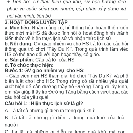
+
Tiến bộ:
Từ thấu hiểu quá khứ, sử học hướng đến
phục vụ cuộc sống con người, góp phần xây dựng xã
hội văn minh, tiến bộ
3. HOẠT ĐỘNG LUYÊN TẬP
a.
Mục tiêu:
Nhằm củng cố, hệ thống hóa, hoàn thiện kiến
thức mới mà HS đã được lĩnh hội ở hoạt động hình thành
kiến thức về hiện thực lịch sử và nhận thức lịch sử.
b.
Nội dung
:
GV giao nhiệm vụ cho HS trả lời các câu hỏi
thông qua trò chơi “Tây Du Kí”. Trong quá trình làm việc
HS có thể trao đổi với bạn hoặc thầy, cô giáo.
c
.
Sản phẩm
:
Câu trả lời của HS
d. Tổ chức thực hiện:
Bước 1:
G
V giao nhiêm vụ cho HS:
- Giáo viên mời HS tham gia trò chơi “Tây Du Kí” và phổ
biến luật chơi cho HS: Trong rừng có rất nhiều yêu quái
xuất hiện để cản đường thầy trò Đường Tăng đi lấy kinh,
em hãy giúp thầy trò Đường Tăng bằng cách vượt qua các
câu hỏi của yêu quái.
Câu hỏi 1
: :
Hi
ện thực lịch sử là gì?
A. Là tất cả những gì diễn ra trong quá khứ
B. Là tất cả những gì diễn ra trong quá khứ của loài
người
C. Là tất cả những gì diễn ra trong quá khứ mà con