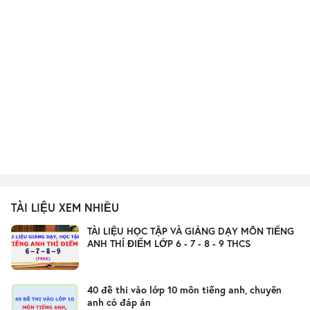
TÀI LIỆU XEM NHIỀU
TÀI LIỆU HỌC TẬP VÀ GIẢNG DẠY MÔN TIẾNG
ANH THÍ ĐIỂM LỚP 6 - 7 - 8 - 9 THCS
40 đề thi vào lớp 10 môn tiếng anh, chuyên
anh có đáp án