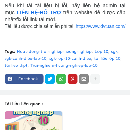
Nếu khi tải tài liệu bị lỗi, hãy liên hệ admin tại
mục
LIÊN HỆ-HỖ TRỢ
trên website để được cập
nhật/fix lỗi link tải mới.
Tài liệu được chia sẻ miễn phí tại:
https://www.dvtuan.com/
Tags:
Hoat-dong-trai-nghiep-huong-nghiep
Lớp 10
sgk
sgk-cánh-diều-lớp-10
sgk-lop-10-canh-dieu
tài liệu lớp 10
tài liệu thpt
Trai-nghiem-huong-nghiep-lop-10
Facebook
Tài liệu liên quan