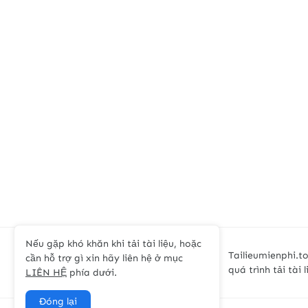
Nếu gặp khó khăn khi tải tài liệu, hoặc
Tailieumienphi.to
cần hỗ trợ gì xin hãy liên hệ ở mục
quá trình tải tài 
LIÊN HỆ
phía dưới.
Đóng lại