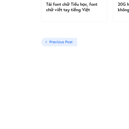
Tải font chữ Tiểu học, font
20G h
chữ viết tay tiếng Việt
không
Previous Post