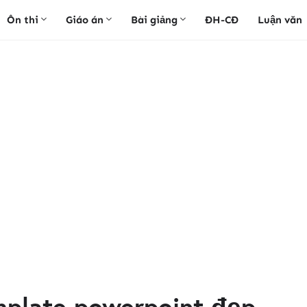
Ôn thi
Giáo án
Bài giảng
ĐH-CĐ
Luận văn
plate powerpoint đẹp