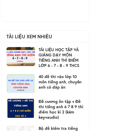
TÀI LIỆU XEM NHIỀU
TÀI LIỆU HỌC TẬP VÀ
GIẢNG DẠY MÔN
TIẾNG ANH THÍ ĐIỂM
LỚP 6 - 7 - 8 - 9 THCS
40 đề thi vào lớp 10
môn tiếng anh, chuyên
anh có đáp án
Đề cương ôn tập + Đề
thi tiếng anh 6 7 8 9 thí
điểm học kì 2 (kèm
key+audio)
Bộ đề kiểm tra tiếng