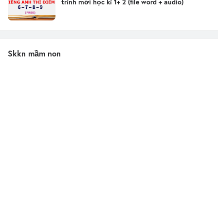
trình mới học kì 1+ 2 (file word + audio)
Skkn mầm non