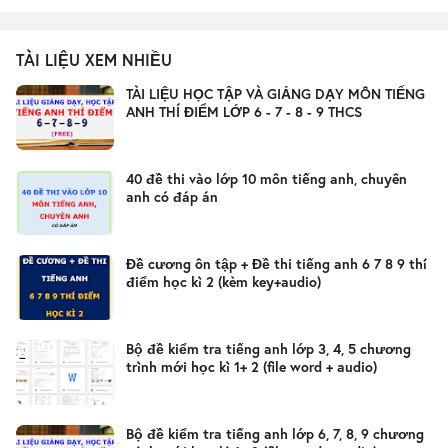
TÀI LIỆU XEM NHIỀU
TÀI LIỆU HỌC TẬP VÀ GIẢNG DẠY MÔN TIẾNG
ANH THÍ ĐIỂM LỚP 6 - 7 - 8 - 9 THCS
40 đề thi vào lớp 10 môn tiếng anh, chuyên
anh có đáp án
Đề cương ôn tập + Đề thi tiếng anh 6 7 8 9 thí
điểm học kì 2 (kèm key+audio)
Bộ đề kiểm tra tiếng anh lớp 3, 4, 5 chương
trình mới học kì 1+ 2 (file word + audio)
Bộ đề kiểm tra tiếng anh lớp 6, 7, 8, 9 chương