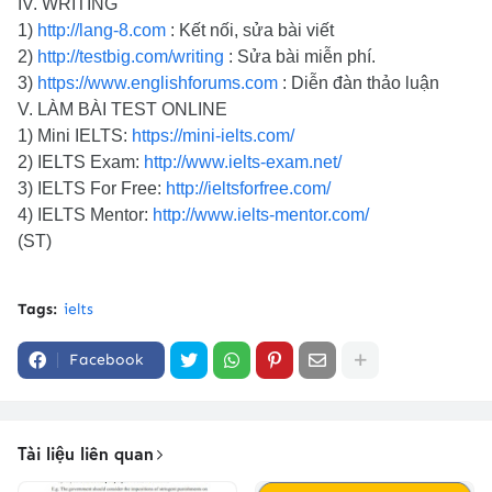
IV. WRITING
1)
http://lang-8.com
: Kết nối, sửa bài viết
2)
http://testbig.com/writing
: Sửa bài miễn phí.
3)
https://www.englishforums.com
: Diễn đàn thảo luận
V. LÀM BÀI TEST ONLINE
1) Mini IELTS:
https://mini-ielts.com/
2) IELTS Exam:
http://www.ielts-exam.net/
3) IELTS For Free:
http://ieltsforfree.com/
4) IELTS Mentor:
http://www.ielts-mentor.com/
(ST)
Tags:
ielts
Facebook
Tài liệu liên quan