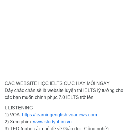
CÁC WEBSITE HỌC IELTS CỰC HAY MỖI NGÀY
Đây chắc chắn sẽ là website luyện thi IELTS lý tưởng cho
các bạn muốn chinh phục 7.0 IELTS trở lên.
I. LISTENING
1) VOA:
https://learningenglish.voanews.com
2) Xem phim:
www.studyphim.vn
3) TED (nghe các chủ đề về Giáo dục, Công nghệ):