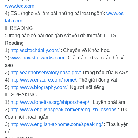
www.ted.com
4) ESL (nghe và làm bài những bài test ngắn):
www.esl-
lab.com
II. READING
5 trang báo có bài đọc gần sát với đề thi thật IELTS
Reading
1)
http://scitechdaily.com/
: Chuyên về Khóa học.
2)
www.howstuffworks.com
: Giải đáp 10 vạn câu hỏi vì
sao
3)
http://earthobservatory.nasa.gov:
Trang báo của NASA
4)
http://www.enature.com/home/
: Thế giới động vật
5)
http://www.biography.com/
: Người nổi tiếng
III. SPEAKING
1)
http://www.fonetiks.org/shiporsheep/
: Luyện phát âm
2)
http://www.englishspeak.com/en/english-lessons
: 100
đoạn hội thoại ngắn.
3)
http://www.english-at-home.com/speaking/
: Tips luyện
nói