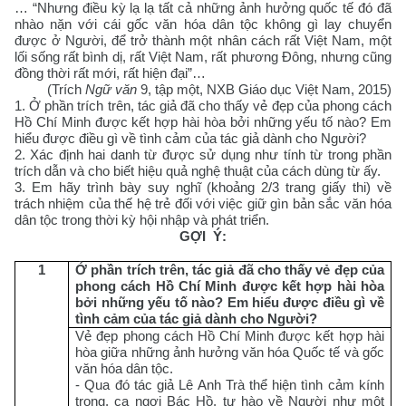
… “Nhưng điều kỳ lạ lạ tất cả những ảnh hưởng quốc tế đó đã
nhào nặn với cái gốc văn hóa dân tộc không gì lay chuyển
được ở Người, để trở thành một nhân cách rất Việt Nam, một
lối sống rất bình dị, rất Việt Nam, rất phương Đông, nhưng cũng
đồng thời rất mới, rất hiện đại”…
(Trích
Ngữ văn
9, tập một, NXB Giáo dục Việt Nam, 2015)
1. Ở phần trích trên, tác giả đã cho thấy vẻ đẹp của phong cách
Hồ Chí Minh được kết hợp hài hòa bởi những yếu tố nào? Em
hiểu được điều gì về tình cảm của tác giả dành cho Người?
2. Xác định hai danh từ được sử dụng như tính từ trong phần
trích dẫn và cho biết hiệu quả nghệ thuật của cách dùng từ ấy.
3. Em hãy trình bày suy nghĩ (khoảng 2/3 trang giấy thi) về
trách nhiệm của thế hệ trẻ đối với việc giữ gìn bản sắc văn hóa
dân tộc trong thời kỳ hội nhập và phát triển.
GỢI
Ý:
1
Ở phần trích trên, tác giả đã cho thấy vẻ đẹp của
phong cách Hồ Chí Minh được kết hợp hài hòa
bởi những yếu tố nào? Em hiểu được điều gì về
tình cảm của tác giả dành cho Người?
Vẻ đẹp phong cách Hồ Chí Minh được kết hợp hài
hòa giữa những ảnh hưởng văn hóa Quốc tế và gốc
văn hóa dân tộc.
- Qua đó tác giả Lê Anh Trà thể hiện tình cảm kính
trọng, ca ngợi Bác Hồ, tự hào về Người như một