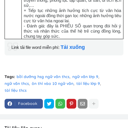
truyền thống; phong tục tập quán; di sản, di tích lịch
sử,…
+ Tiếp tục những ảnh hưởng tích cực từ văn hóa
nước ngoài đồng thời gạn lọc những ảnh hưởng tiêu
cực từ văn hóa ngoại lai.
- Đánh giá: đây là PHIẾU SỐ quan trọng đòi hỏi ý
thức và nhận thức của thế hệ trẻ cùng đồng lòng,
chung tay góp sức.
Tải xuống
Link tải file word miễn phí:
Tags:
bồi dưỡng hsg ngữ văn thcs
ngữ văn lớp 9
ngữ văn thcs
ôn thi vào 10 ngữ văn
tài liệu lớp 9
tài liệu thcs
Facebook
Tài liệu liên quan