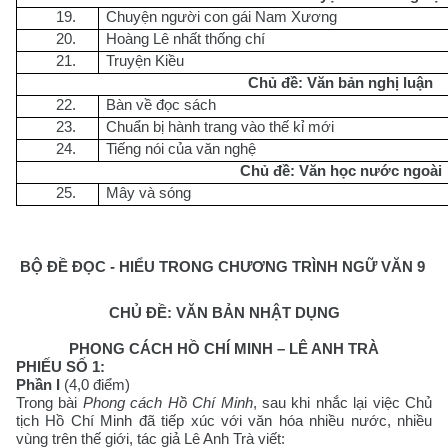
19.
Chuyện người con gái Nam Xương
20.
Hoàng Lê nhất thống chí
21.
Truyện Kiều
Chủ đề: Văn bản nghị luận
22.
Bàn về đọc sách
23.
Chuẩn bị hành trang vào thế kỉ mới
24.
Tiếng nói của văn nghệ
Chủ đề: Văn học nước ngoài
25.
Mây và sóng
BỘ ĐỀ ĐỌC - HIỂU TRONG CHƯƠNG TRÌNH NGỮ VĂN 9
CHỦ ĐỀ: VĂN BẢN NHẬT DỤNG
PHONG CÁCH HỒ CHÍ MINH – LÊ ANH TRÀ
PHIẾU SỐ 1:
Phần I
(4,0 điểm)
Trong bài
Phong cách Hồ Chí Minh
, sau khi nhắc lại việc Chủ
tịch Hồ Chí Minh đã tiếp xúc với văn hóa nhiều nước, nhiều
vùng trên thế giới, tác giả Lê Anh Trà viết: