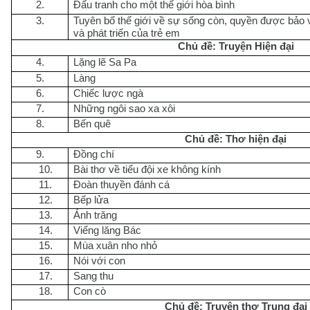
2.
Đấu tranh cho một thế giới hòa bình
3.
Tuyên bố thế giới về sự sống còn, quyền được bảo 
và phát triển của trẻ em
Chủ đề: Truyện Hiện đại
4.
Lặng lẽ Sa Pa
5.
Làng
6.
Chiếc lược ngà
7.
Những ngôi sao xa xôi
8.
Bến quê
Chủ đề: Thơ hiện đại
9.
Đồng chí
10.
Bài thơ về tiểu đội xe không kính
11.
Đoàn thuyền đánh cá
12.
Bếp lửa
13.
Ánh trăng
14.
Viếng lăng Bác
15.
Mùa xuân nho nhỏ
16.
Nói với con
17.
Sang thu
18.
Con cò
Chủ đề: Truyện thơ Trung đại