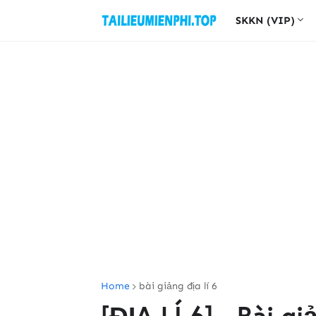
SKKN (VIP)
Home
bài giảng địa lí 6
[ĐỊA LÍ 6] - Bài gi