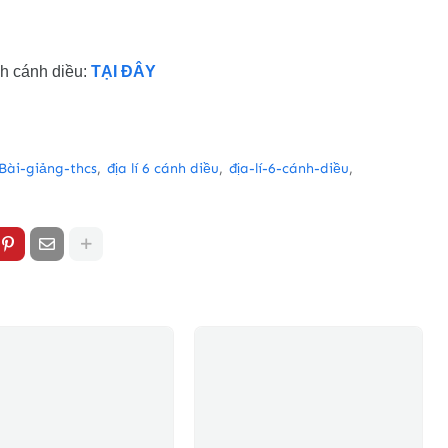
ách cánh diều:
TẠI ĐÂY
Bài-giảng-thcs
địa lí 6 cánh diều
địa-lí-6-cánh-diều