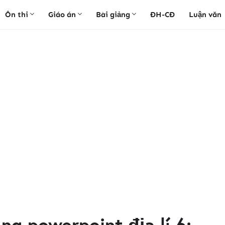
Ôn thi
Giáo án
Bài giảng
ĐH-CĐ
Luận văn
ảng powerpoint địa lí 6: