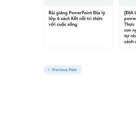
Bài giảng PowerPoint Địa lý
[ĐỊA L
lớp 6 sách Kết nối tri thức
powerp
với cuộc sống
Thực 
con n
tự nh
cánh 
Previous Post