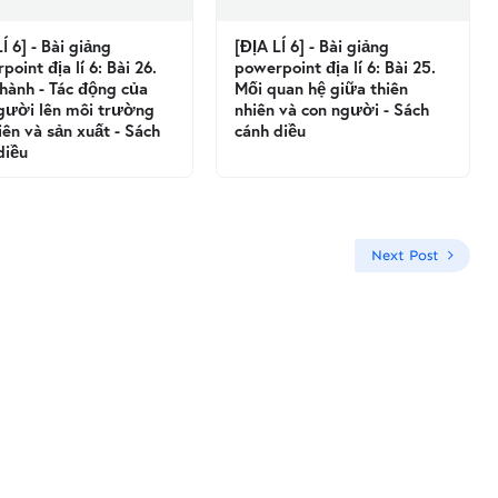
Í 6] - Bài giảng
[ĐỊA LÍ 6] - Bài giảng
oint địa lí 6: Bài 26.
powerpoint địa lí 6: Bài 25.
hành - Tác động của
Mối quan hệ giữa thiên
gười lên môi trường
nhiên và con người - Sách
iên và sản xuất - Sách
cánh diều
diều
Next Post