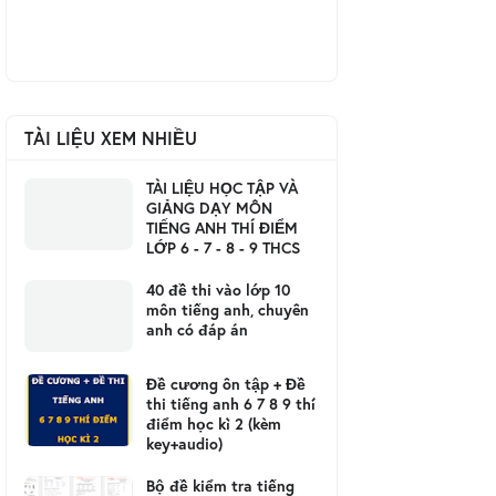
TÀI LIỆU XEM NHIỀU
TÀI LIỆU HỌC TẬP VÀ
GIẢNG DẠY MÔN
TIẾNG ANH THÍ ĐIỂM
LỚP 6 - 7 - 8 - 9 THCS
40 đề thi vào lớp 10
môn tiếng anh, chuyên
anh có đáp án
Đề cương ôn tập + Đề
thi tiếng anh 6 7 8 9 thí
điểm học kì 2 (kèm
key+audio)
Bộ đề kiểm tra tiếng