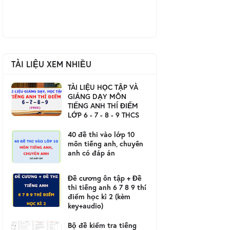
TÀI LIỆU XEM NHIỀU
TÀI LIỆU HỌC TẬP VÀ
GIẢNG DẠY MÔN
TIẾNG ANH THÍ ĐIỂM
LỚP 6 - 7 - 8 - 9 THCS
40 đề thi vào lớp 10
môn tiếng anh, chuyên
anh có đáp án
Đề cương ôn tập + Đề
thi tiếng anh 6 7 8 9 thí
điểm học kì 2 (kèm
key+audio)
Bộ đề kiểm tra tiếng