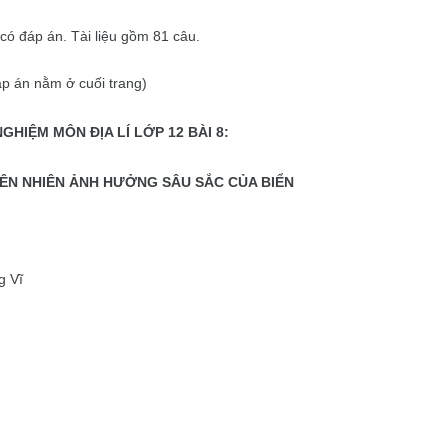
có đáp án. Tài liệu gồm 81 câu.
áp án nằm ở cuối trang)
GHIỆM MÔN ĐỊA LÍ LỚP 12 BÀI 8:
IÊN NHIÊN ẢNH HƯỞNG SÂU SẮC CỦA BIỂN
g Vĩ