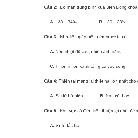
Câu 2:
Độ mặn trung bình của Biển Đông khoả
A.
33 – 34‰.
B.
30 – 33‰.
Câu 3:
Nhờ tiếp giáp biển nên nước ta có
A.
Nền nhiệt độ cao, nhiều ánh nắng
C.
Thiên nhiên xanh tốt, giàu sức sống
Câu 4:
Thiên tai mang lại thiệt hại lớn nhất cho
A.
Sạt lở bờ biển
B.
Nạn cát bay
Câu 5:
Khu vực có điều kiện thuận lợi nhất để 
A.
Vịnh Bắc Bộ.