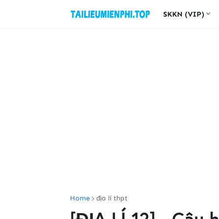
SKKN (VIP)
Home
địa lí thpt
[ĐỊA LÍ 12] - Câu 