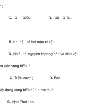
ng:
C.
31 – 32‰.
D.
30 – 31‰.
B.
Khí hậu có hai mùa rõ rệt
D.
Nhiều tài nguyên khoáng sản và sinh vật
 cư dân vùng biển là
C.
Triều cường
D.
Bão
xây dựng cảng biển của nước ta là
B.
Vịnh Thái Lan.