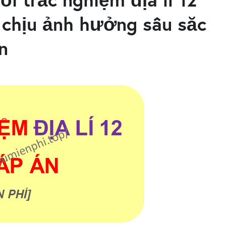
n chịu ảnh hưởng sâu săc
n