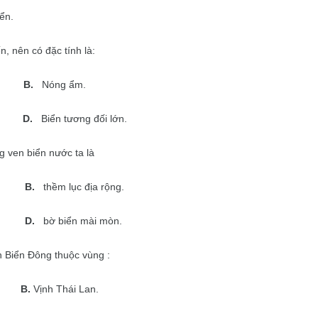
ển.
, nên có đặc tính là:
B.
Nóng ẩm.
D.
Biển tương đối lớn.
 ven biển nước ta là
B.
thềm lục địa rộng.
D.
bờ biển mài mòn.
n Biển Đông thuộc vùng :
B.
Vịnh Thái Lan.