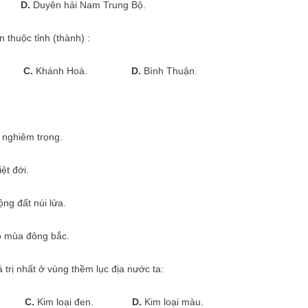
D.
Duyên hải Nam Trung Bộ.
thuộc tỉnh (thành) :
C.
Khánh Hoà.
D.
Bình Thuận.
 nghiêm trọng.
ệt đới.
ng đất núi lửa.
ió mùa đông bắc.
trị nhất ở vùng thềm lục địa nước ta:
C.
Kim loại đen.
D.
Kim loại màu.