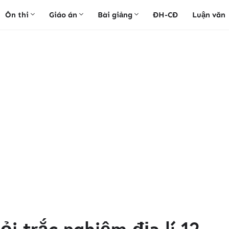
Ôn thi
Giáo án
Bài giảng
ĐH-CĐ
Luận văn
hỏi trắc nghiệm địa lí 12