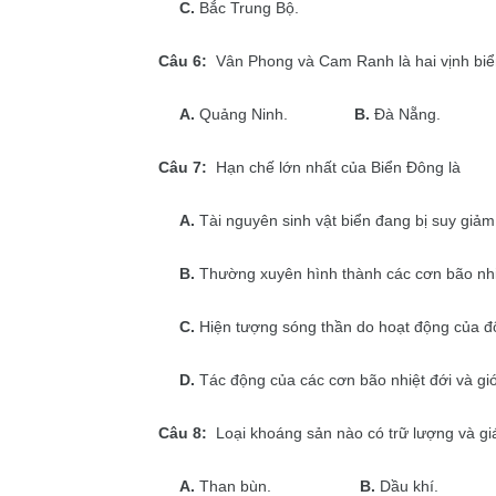
C.
Bắc Trung Bộ.
Câu 6:
Vân Phong và Cam Ranh là hai vịnh biển 
A.
Quảng Ninh.
B.
Đà Nẵng.
Câu 7:
Hạn chế lớn nhất của Biển Đông là
A.
Tài nguyên sinh vật biển đang bị suy giảm
B.
Thường xuyên hình thành các cơn bão nhi
C.
Hiện tượng sóng thần do hoạt động của độ
D.
Tác động của các cơn bão nhiệt đới và g
Câu 8:
Loại khoáng sản nào có trữ lượng và giá 
A.
Than bùn.
B.
Dầu khí.