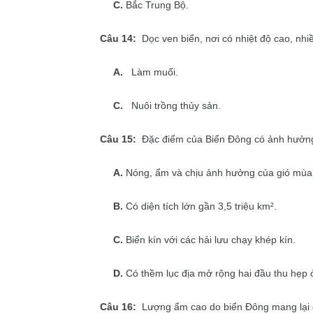
C.
Bắc Trung Bộ.
Câu 14:
Dọc ven biển, nơi có nhiệt độ cao, nhiề
A.
Làm muối.
C.
Nuôi trồng thủy sản.
Câu 15:
Đặc điểm của Biển Đông có ảnh hưởng n
A.
Nóng, ẩm và chịu ảnh hưởng của gió mùa
B.
Có diện tích lớn gần 3,5 triệu km².
C.
Biển kín với các hải lưu chạy khép kín.
D.
Có thềm lục địa mở rộng hai đầu thu hẹp 
Câu 16:
Lượng ẩm cao do biển Đông mang lại đ