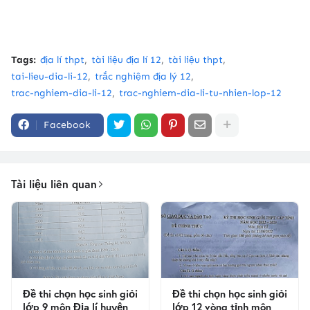
Tags:
địa lí thpt
tài liệu địa lí 12
tài liệu thpt
tai-lieu-dia-li-12
trắc nghiệm địa lý 12
trac-nghiem-dia-li-12
trac-nghiem-dia-li-tu-nhien-lop-12
Facebook
Tài liệu liên quan
Đề thi chọn học sinh giỏi
Đề thi chọn học sinh giỏi
lớp 9 môn Địa lí huyện
lớp 12 vòng tỉnh môn