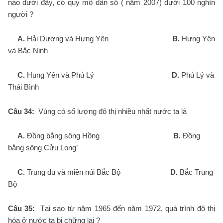
nào dưới đây, có quy mô dân số ( năm 2007) dưới 100 nghìn
người ?
A.
Hải Dương và Hưng Yên
B.
Hưng Yên
và Bắc Ninh
C.
Hung Yên và Phủ Lý
D.
Phủ Lý và
Thái Bình
Câu 34:
Vùng có số lượng đô thị nhiều nhất nước ta là
A.
Đồng bằng sông Hồng
B.
Đồng
bằng sông Cửu Long’
C.
Trung du và miền núi Bắc Bộ
D.
Bắc Trung
Bộ
Câu 35:
Tại sao từ năm 1965 đến năm 1972, quá trình đô thị
hóa ở nước ta bị chững lại ?