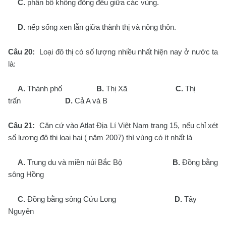
C.
phân bố không đồng đều giữa các vùng.
D.
nếp sống xen lẫn giữa thành thị và nông thôn.
Câu 20:
Loại đô thị có số lượng nhiều nhất hiện nay ở nước ta
là:
A.
Thành phố
B.
Thị Xã
C.
Thị
trấn
D.
Cả A và B
Câu 21:
Căn cứ vào Atlat Địa Lí Việt Nam trang 15, nếu chỉ xét
số lượng đô thị loại hai ( năm 2007) thì vùng có ít nhất là
A.
Trung du và miền núi Bắc Bộ
B.
Đồng bằng
sông Hồng
C.
Đồng bằng sông Cửu Long
D.
Tây
Nguyên