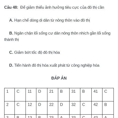
Câu 48:
Để giảm thiểu ảnh hưởng tiêu cực của đô thị cần
A.
Hạn chế dòng di dân từ nông thôn vào đô thị
B.
Ngăn chặn lối sống cư dân nông thôn nhích gần lối sống
thành thị
C.
Giảm bớt tốc độ đô thị hóa
D.
Tiến hành đô thị hóa xuất phát từ công nghiệp hóa
ĐÁP ÁN
1
C
11
D
21
B
31
B
41
C
2
C
12
D
22
D
32
C
42
B
3
B
13
B
23
A
33
C
43
A