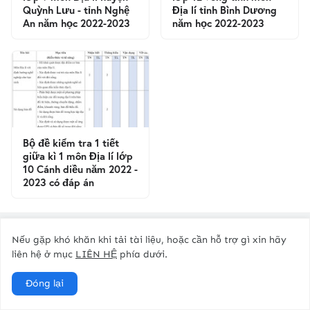
Quỳnh Lưu - tỉnh Nghệ
Địa lí tỉnh Bình Dương
An năm học 2022-2023
năm học 2022-2023
Bộ đề kiểm tra 1 tiết
giữa kì 1 môn Địa lí lớp
10 Cánh diều năm 2022 -
2023 có đáp án
Nếu gặp khó khăn khi tải tài liệu, hoặc cần hỗ trợ gì xin hãy
Previous Post
Next Post
liên hệ ở mục
LIÊN HỆ
phía dưới.
Đóng lại
Tìm kiếm tài liệu trên website