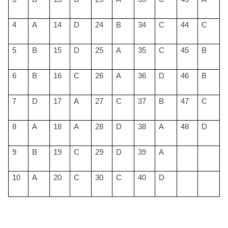
4
A
14
D
24
B
34
C
44
C
5
B
15
D
25
A
35
C
45
B
6
B
16
C
26
A
36
D
46
B
7
D
17
A
27
C
37
B
47
C
8
A
18
A
28
D
38
A
48
D
9
B
19
C
29
D
39
A
10
A
20
C
30
C
40
D