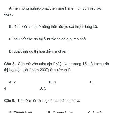
A.
nền nông nghiệp phát triển mạnh mẽ thu hút nhiều lao
động.
B.
điều kiện sống ở nông thôn được cải thiện đáng kể.
C.
hầu hết các đô thị ở nước ta có quy mô nhỏ.
D.
quá trình đô thị hóa diễn ra chậm.
Câu 8:
Căn cứ vào atlat địa lí Việt Nam trang 15, số lượng đô
thị loại đặc biệt ( năm 2007) ở nước ta là
A.
2
B.
3
C.
4
D.
5
Câu 9:
Tỉnh ở miền Trung có hai thành phố là:
A.
Thanh Hóa
B.
Quảng Nam
C.
Nghệ