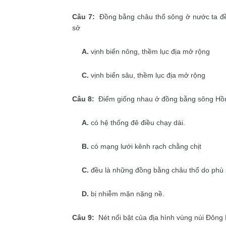
Câu 7:
Đồng bằng châu thổ sông ở nước ta đều 
sở
A.
vịnh biển nông, thềm lục địa mở rộng
C.
vịnh biển sâu, thềm lục địa mở rộng
Câu 8:
Điểm giống nhau ở đồng bằng sông Hồn
A.
có hệ thống đê điều chạy dài.
B.
có mạng lưới kênh rạch chằng chịt
C.
đều là những đồng bằng châu thổ do phù 
D.
bị nhiễm mặn nặng nề.
Câu 9:
Nét nổi bật của địa hình vùng núi Đông 