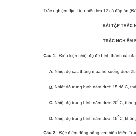
Trắc nghiệm địa lí tự nhiên lớp 12 có đáp án (Đ
BÀI TẬP TRẮC N
TRẮC NGHIỆM B
Câu 1:
Điều kiện nhiệt độ để hình thành các đai
A.
Nhiệt độ các tháng mùa hè xuống dưới 25
B.
Nhiệt độ trung bình năm dưới 15 độ C, th
0
C.
Nhiệt độ trung bình năm dưới 20
C, tháng
0
D.
Nhiệt độ trung bình năm dưới 15
C, không
Câu 2:
Đặc điểm đồng bằng ven biển Miền Trun