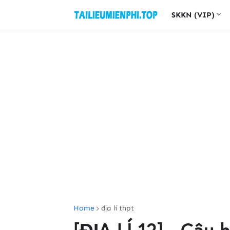
SKKN (VIP)
Home
địa lí thpt
[ĐỊA LÍ 12] - Câu 