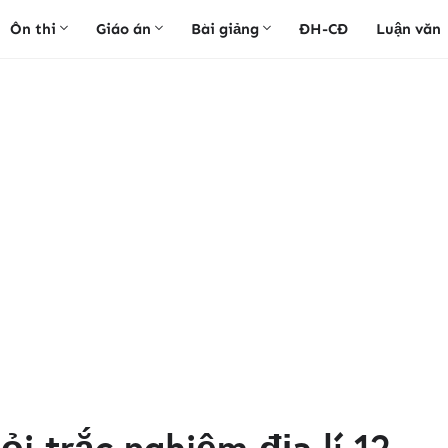
Ôn thi
Giáo án
Bài giảng
ĐH-CĐ
Luận văn
hỏi trắc nghiệm địa lí 12