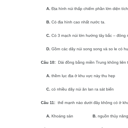
A.
Địa hình núi thấp chiếm phần lớn diện tích
B.
Có địa hình cao nhất nước ta.
C.
Có 3 mạch núi lớn hướng tây bắc – đông
D.
Gồm các dãy núi song song và so le có h
Câu 10:
Dải đồng bằng miền Trung không liên tụ
A.
thềm lục địa ở khu vực này thu hẹp
C.
có nhiều dãy núi ăn lan ra sát biển
Câu 11:
thế mạnh nào dưới đây không có ở khu
A.
Khoáng sản
B.
nguồn thủy năn