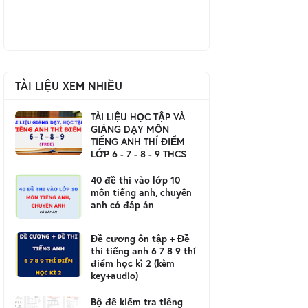
TÀI LIỆU XEM NHIỀU
TÀI LIỆU HỌC TẬP VÀ
GIẢNG DẠY MÔN
TIẾNG ANH THÍ ĐIỂM
LỚP 6 - 7 - 8 - 9 THCS
40 đề thi vào lớp 10
môn tiếng anh, chuyên
anh có đáp án
Đề cương ôn tập + Đề
thi tiếng anh 6 7 8 9 thí
điểm học kì 2 (kèm
key+audio)
Bộ đề kiểm tra tiếng