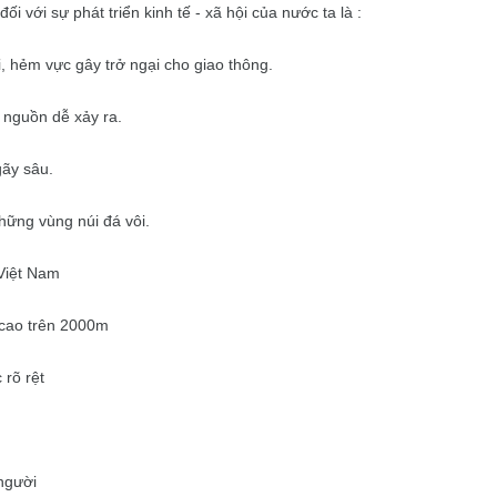
i với sự phát triển kinh tế - xã hội của nước ta là :
i, hẻm vực gây trở ngại cho giao thông.
ũ nguồn dễ xảy ra.
gãy sâu.
những vùng núi đá vôi.
Việt Nam
i cao trên 2000m
 rõ rệt
người