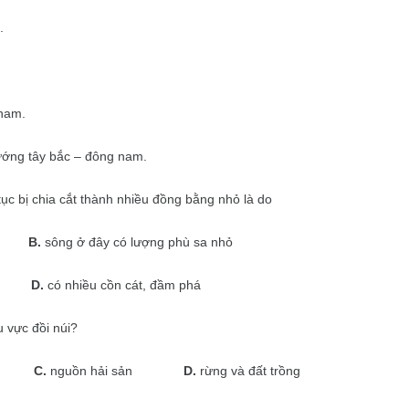
.
 nam.
ướng tây bắc – đông nam.
c bị chia cắt thành nhiều đồng bằng nhỏ là do
B.
sông ở đây có lượng phù sa nhỏ
D.
có nhiều cồn cát, đầm phá
 vực đồi núi?
g
C.
nguồn hải sản
D.
rừng và đất trồng