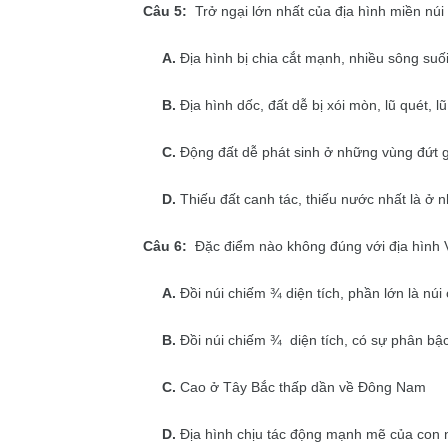
Câu 5:
Trở ngại lớn nhất của địa hình miền núi đố
A.
Địa hình bị chia cắt mạnh, nhiều sông suố
B.
Địa hình dốc, đất dễ bị xói mòn, lũ quét, l
C.
Động đất dễ phát sinh ở những vùng đứt 
D.
Thiếu đất canh tác, thiếu nước nhất là ở 
Câu 6:
Đặc điểm nào không đúng với địa hình 
A.
Đồi núi chiếm ¾ diện tích, phần lớn là nú
B.
Đồi núi chiếm ¾ diện tích, có sự phân bậc
C.
Cao ở Tây Bắc thấp dần về Đông Nam
D.
Địa hình chịu tác động mạnh mẽ của con 