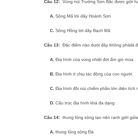
Câu 12:
Vùng núi Trường Sơn Bắc được giới hạ
A.
Sông Mã tới dãy Hoành Sơn
C.
Sông Hồng tới dãy Bạch Mã
Câu 13:
Đặc điểm nào dưới đây không phảilà đ
A.
Địa hình của vùng nhiệt đới ẩm gió mùa
B.
Địa hình ít chịu tác động của con người
C.
Địa hình đồi núi chiếm phần lớn diện tích 
D.
Cấu trúc địa hình khá đa dạng
Câu 14:
thung lũng sông tạo nên ranh giới giữ
A.
thung lũng sông Đà