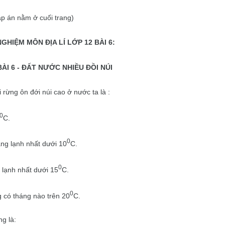
áp án nằm ở cuối trang)
GHIỆM MÔN ĐỊA LÍ LỚP 12 BÀI 6:
ÀI 6 -
ĐẤT NƯỚC NHIỀU ĐỒI NÚI
 rừng ôn đới núi cao ở nước ta là :
0
C.
0
áng lạnh nhất dưới 10
C.
0
 lạnh nhất dưới 15
C.
0
 có tháng nào trên 20
C.
g là: