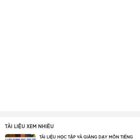
TÀI LIỆU XEM NHIỀU
TÀI LIỆU HỌC TẬP VÀ GIẢNG DẠY MÔN TIẾNG