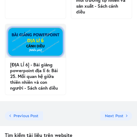
môi trường tự nhiên và
sản xuất - Sách cánh
diều
[ĐỊA LÍ 6] - Bài giảng
powerpoint địa lí 6: Bài
25. Mối quan hệ giữa
thiên nhiên và con
người - Sách cánh diều
Previous Post
Next Post
Tìm kiếm tài liệu trên website