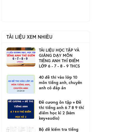
TÀI LIỆU XEM NHIỀU
TÀI LIỆU HỌC TẬP VÀ
GIẢNG DẠY MÔN
TIẾNG ANH THÍ ĐIỂM
LỚP 6 - 7 - 8 - 9 THCS
40 đề thi vào lớp 10
môn tiếng anh, chuyên
anh có đáp án
Đề cương ôn tập + Đề
thi tiếng anh 6 7 8 9 thí
điểm học kì 2 (kèm
key+audio)
Bộ đề kiểm tra tiếng