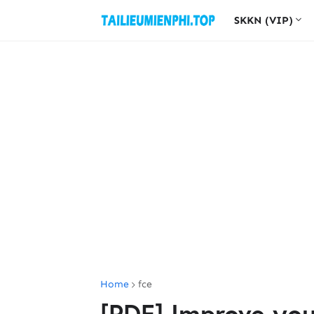
SKKN (VIP)
Home
fce
[PDF] Improve your