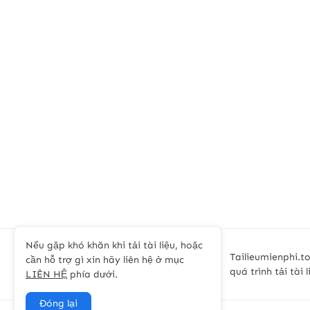
Nếu gặp khó khăn khi tải tài liệu, hoặc
Tailieumienphi.to
cần hỗ trợ gì xin hãy liên hệ ở mục
quá trình tải tài 
LIÊN HỆ
phía dưới.
Đóng lại