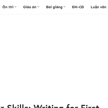
Ôn thi
Giáo án
Bài giảng
ĐH-CĐ
Luận văn
 Skills: Writing for First