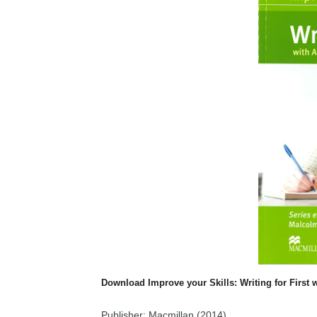
Download Improve your Skills: Writing for First
Publisher: Macmillan (2014)