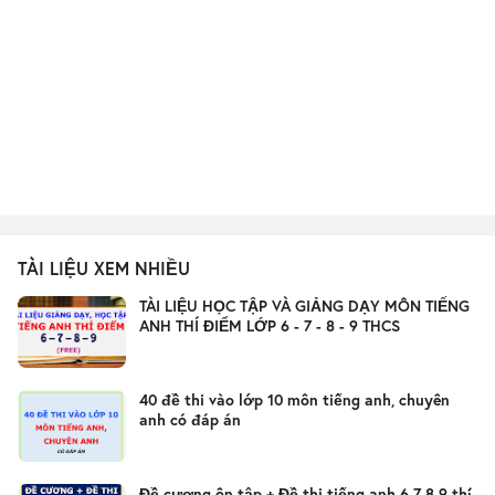
TÀI LIỆU XEM NHIỀU
TÀI LIỆU HỌC TẬP VÀ GIẢNG DẠY MÔN TIẾNG
ANH THÍ ĐIỂM LỚP 6 - 7 - 8 - 9 THCS
40 đề thi vào lớp 10 môn tiếng anh, chuyên
anh có đáp án
Đề cương ôn tập + Đề thi tiếng anh 6 7 8 9 thí