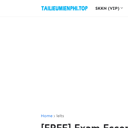
SKKN (VIP)
Home
ielts
[FREE] Exam Essen