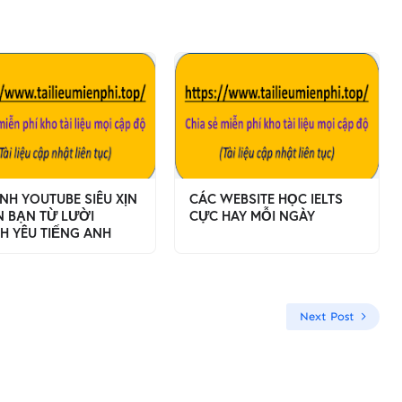
ÊNH YOUTUBE SIÊU XỊN
CÁC WEBSITE HỌC IELTS
N BẠN TỪ LƯỜI
CỰC HAY MỖI NGÀY
H YÊU TIẾNG ANH
Next Post