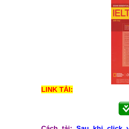
LINK TẢI:
Cách tải:
Sau khi click 