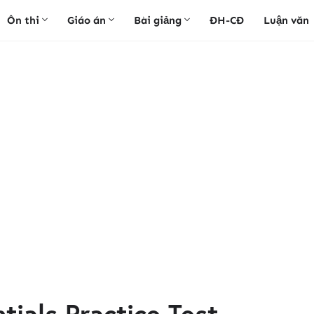
Ôn thi
Giáo án
Bài giảng
ĐH-CĐ
Luận văn
tials Practice Test –