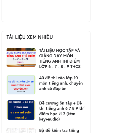
TÀI LIỆU XEM NHIỀU
TÀI LIỆU HỌC TẬP VÀ
GIẢNG DẠY MÔN
TIẾNG ANH THÍ ĐIỂM
LỚP 6 - 7 - 8 - 9 THCS
40 đề thi vào lớp 10
môn tiếng anh, chuyên
anh có đáp án
Đề cương ôn tập + Đề
thi tiếng anh 6 7 8 9 thí
điểm học kì 2 (kèm
key+audio)
Bộ đề kiểm tra tiếng