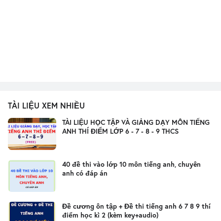
TÀI LIỆU XEM NHIỀU
TÀI LIỆU HỌC TẬP VÀ GIẢNG DẠY MÔN TIẾNG
ANH THÍ ĐIỂM LỚP 6 - 7 - 8 - 9 THCS
40 đề thi vào lớp 10 môn tiếng anh, chuyên
anh có đáp án
Đề cương ôn tập + Đề thi tiếng anh 6 7 8 9 thí
điểm học kì 2 (kèm key+audio)