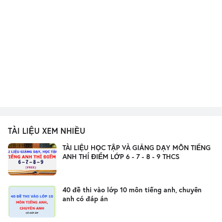
TÀI LIỆU XEM NHIỀU
TÀI LIỆU HỌC TẬP VÀ GIẢNG DẠY MÔN TIẾNG
ANH THÍ ĐIỂM LỚP 6 - 7 - 8 - 9 THCS
40 đề thi vào lớp 10 môn tiếng anh, chuyên
anh có đáp án