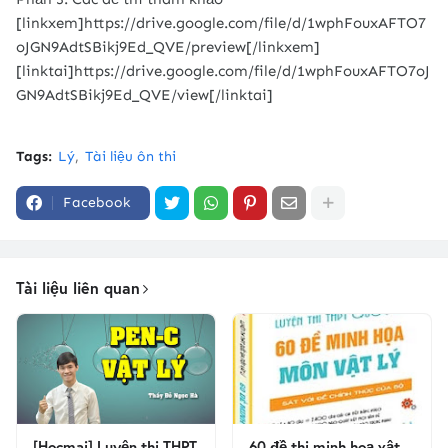
[linkxem]https://drive.google.com/file/d/1wphFouxAFTO7
oJGN9AdtSBikj9Ed_QVE/preview[/linkxem]
[linktai]https://drive.google.com/file/d/1wphFouxAFTO7oJ
GN9AdtSBikj9Ed_QVE/view[/linktai]
Tags:
Lý
Tài liệu ôn thi
Facebook
Tài liệu liên quan
[Hocmai] Luyện thi THPT
60 đề thi minh hoạ vật