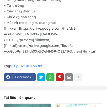
+ Từ trường
+ Cảm ứng điện từ
+ Khúc xạ ánh sáng
+ Mắt và các dụng cụ quang học
[linkxem]https://drive.google.com/file/d/1-
AuuGqbPm8ZNth00r6JOeMM5P-
OELYFQ/preview[/linkxem]
[linktai]https://drive.google.com/file/d/1-
AuuGqbPm8ZNth00r6JOeMM5P-OELYFQ/view[/linktai]
Tags:
Lý
Tài liệu ôn thi
Facebook
Tài liệu liên quan