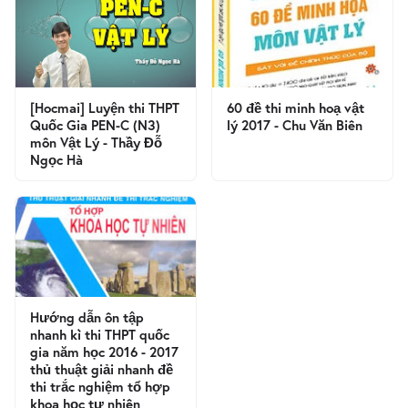
[Hocmai] Luyện thi THPT
60 đề thi minh hoạ vật
Quốc Gia PEN-C (N3)
lý 2017 - Chu Văn Biên
môn Vật Lý - Thầy Đỗ
Ngọc Hà
Hướng dẫn ôn tập
nhanh kì thi THPT quốc
gia năm học 2016 - 2017
thủ thuật giải nhanh đề
thi trắc nghiệm tổ hợp
khoa học tự nhiên