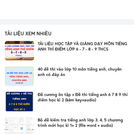
TÀI LIỆU XEM NHIỀU
TÀI LIỆU HỌC TẬP VÀ GIẢNG DẠY MÔN TIẾNG
ANH THÍ ĐIỂM LỚP 6 - 7 - 8 - 9 THCS
40 đề thi vào lớp 10 môn tiếng anh, chuyên
anh có đáp án
Đề cương ôn tập + Đề thi tiếng anh 6 7 8 9 thí
điểm học kì 2 (kèm key+audio)
Bộ đề kiểm tra tiếng anh lớp 3, 4, 5 chương
trình mới học kì 1+ 2 (file word + audio)