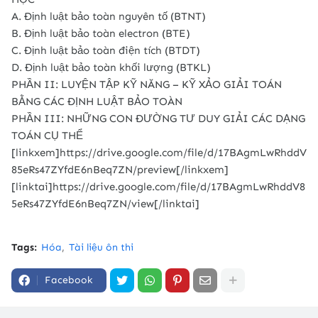
A. Định luật bảo toàn nguyên tố (BTNT)
B. Định luật bảo toàn electron (BTE)
C. Định luật bảo toàn điện tích (BTDT)
D. Định luật bảo toàn khối lượng (BTKL)
PHẦN II: LUYỆN TẬP KỸ NĂNG – KỸ XẢO GIẢI TOÁN
BẰNG CÁC ĐỊNH LUẬT BẢO TOÀN
PHẦN III: NHỮNG CON ĐƯỜNG TƯ DUY GIẢI CÁC DẠNG
TOÁN CỤ THỂ
[linkxem]https://drive.google.com/file/d/17BAgmLwRhddV
85eRs47ZYfdE6nBeq7ZN/preview[/linkxem]
[linktai]https://drive.google.com/file/d/17BAgmLwRhddV8
5eRs47ZYfdE6nBeq7ZN/view[/linktai]
Tags:
Hóa
Tài liệu ôn thi
Facebook