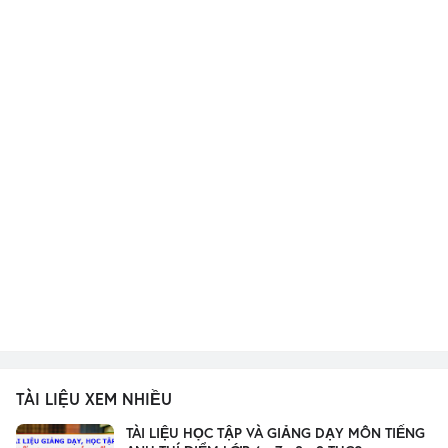
TÀI LIỆU XEM NHIỀU
TÀI LIỆU HỌC TẬP VÀ GIẢNG DẠY MÔN TIẾNG