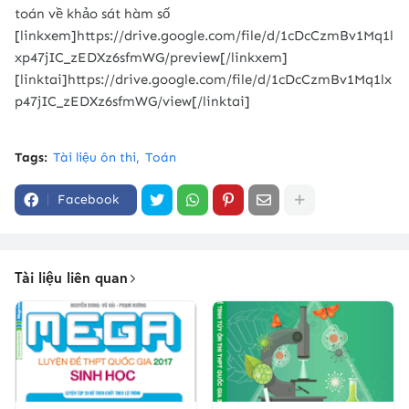
toán về khảo sát hàm số
[linkxem]https://drive.google.com/file/d/1cDcCzmBv1Mq1l
xp47jIC_zEDXz6sfmWG/preview[/linkxem]
[linktai]https://drive.google.com/file/d/1cDcCzmBv1Mq1lx
p47jIC_zEDXz6sfmWG/view[/linktai]
Tags:
Tài liệu ôn thi
Toán
Facebook
Tài liệu liên quan