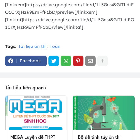
[linkxem]https://drive.google.com/file/d/1L5Gns49GlTLdiF
O1CrXJHzR9EmFfF1bD/preview[/linkxem]
[linktai]https://drive.google.com/file/d/1L5Gns49GlTLdiFO
1CrXJHzR9EmFfF1bD/view[/linktai]
Tags:
Tài liệu ôn thi
Toán
Facebook
Tài liệu liên quan
MEGA Luyện đề THPT
Bộ đề tinh túy ôn thi