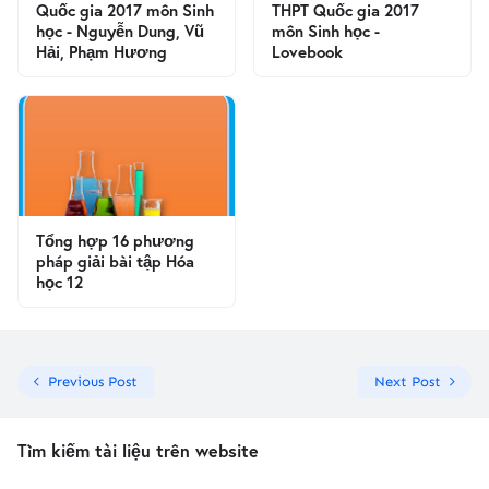
Quốc gia 2017 môn Sinh
THPT Quốc gia 2017
học - Nguyễn Dung, Vũ
môn Sinh học -
Hải, Phạm Hương
Lovebook
Tổng hợp 16 phương
pháp giải bài tập Hóa
học 12
Previous Post
Next Post
Tìm kiếm tài liệu trên website