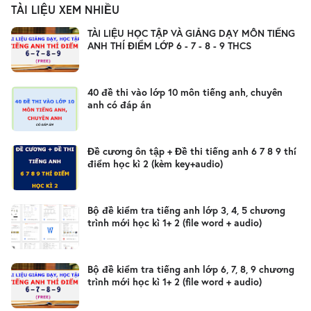
TÀI LIỆU XEM NHIỀU
TÀI LIỆU HỌC TẬP VÀ GIẢNG DẠY MÔN TIẾNG
ANH THÍ ĐIỂM LỚP 6 - 7 - 8 - 9 THCS
40 đề thi vào lớp 10 môn tiếng anh, chuyên
anh có đáp án
Đề cương ôn tập + Đề thi tiếng anh 6 7 8 9 thí
điểm học kì 2 (kèm key+audio)
Bộ đề kiểm tra tiếng anh lớp 3, 4, 5 chương
trình mới học kì 1+ 2 (file word + audio)
Bộ đề kiểm tra tiếng anh lớp 6, 7, 8, 9 chương
trình mới học kì 1+ 2 (file word + audio)