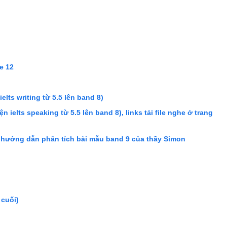
ge 12
ielts writing từ 5.5 lên band 8)
n ielts speaking từ 5.5 lên band 8), links tải file nghe ở trang
p hướng dẫn phân tích bài mẫu band 9 của thầy Simon
 cuối)