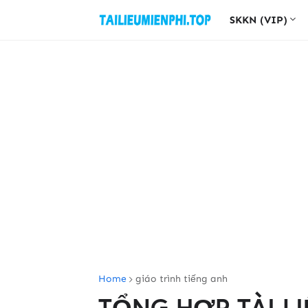
SKKN (VIP)
Home
giáo trình tiếng anh
TỔNG HỢP TÀI LI