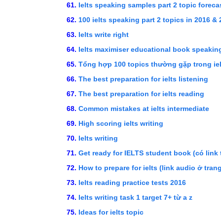
Ielts speaking samples part 2 topic forec
100 ielts speaking part 2 topics in 2016 
Ielts write right
Ielts maximiser educational book speaki
Tổng hợp 100 topics thường gặp trong ie
The best preparation for ielts listening
The best preparation for ielts reading
Common mistakes at ielts intermediate
High scoring ielts writing
Ielts writing
Get ready for IELTS student book (có link 
How to prepare for ielts (link audio ở tran
Ielts reading practice tests 2016
Ielts writing task 1 target 7+ từ a z
Ideas for ielts topic