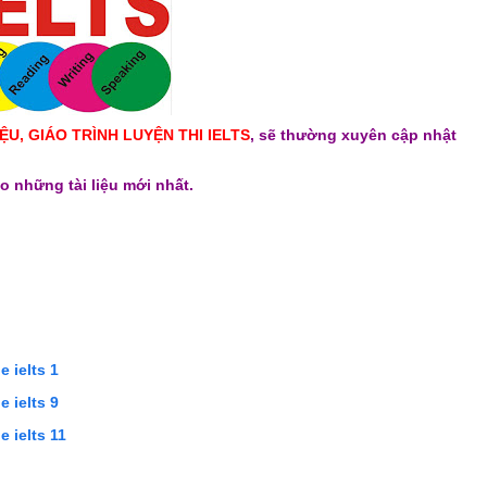
ỆU, GIÁO TRÌNH LUYỆN THI IELTS
, sẽ thường xuyên cập nhật
o những tài liệu mới nhất.
 ielts 1
 ielts 9
 ielts 11