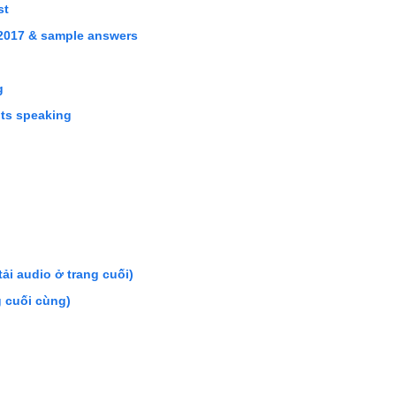
ast
& 2017 & sample answers
ng
lts speaking
tải audio ở trang cuối)
g cuối cùng)