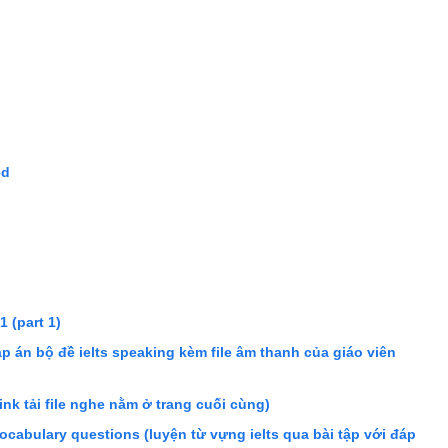
ed
1 (part 1)
p án bộ đề ielts speaking kèm file âm thanh của giáo viên
ink tải file nghe nằm ở trang cuối cùng)
abulary questions (luyện từ vựng ielts qua bài tập với đáp