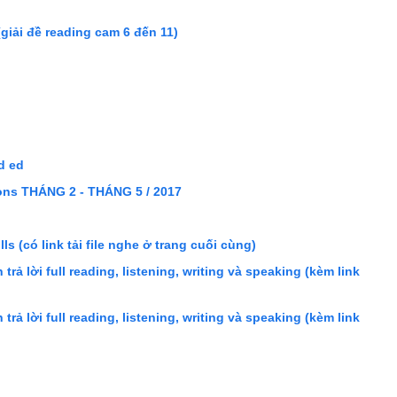
 (giải đề reading cam 6 đến 11)
d ed
ions THÁNG 2 - THÁNG 5 / 2017
ls (có link tải file nghe ở trang cuối cùng)
trả lời full reading, listening, writing và speaking (kèm link
trả lời full reading, listening, writing và speaking (kèm link