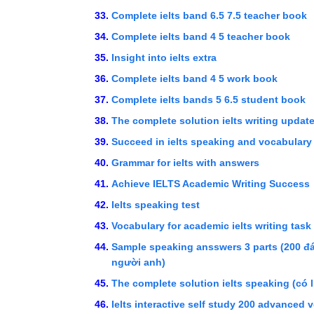
Complete ielts band 6.5 7.5 teacher book
Complete ielts band 4 5 teacher book
Insight into ielts extra
Complete ielts band 4 5 work book
Complete ielts bands 5 6.5 student book
The complete solution ielts writing updat
Succeed in ielts speaking and vocabulary
Grammar for ielts with answers
Achieve IELTS Academic Writing Success
Ielts speaking test
Vocabulary for academic ielts writing task 
Sample speaking ansswers 3 parts (200 đá
người anh)
The complete solution ielts speaking (có l
Ielts interactive self study 200 advanced voc