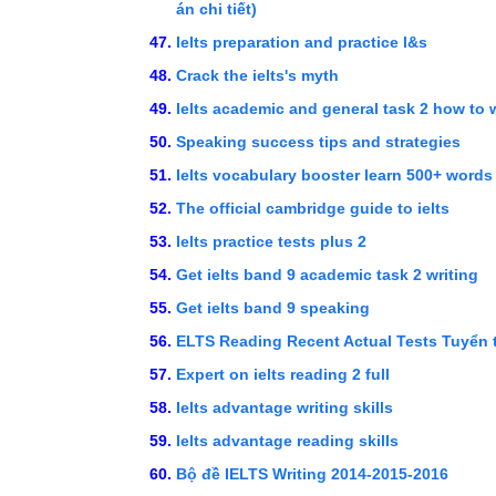
án chi tiết)
Ielts preparation and practice l&s
Crack the ielts's myth
Ielts academic and general task 2 how to wr
Speaking success tips and strategies
Ielts vocabulary booster learn 500+ words 
The official cambridge guide to ielts
Ielts practice tests plus 2
Get ielts band 9 academic task 2 writing
Get ielts band 9 speaking
ELTS Reading Recent Actual Tests Tuyển 
Expert on ielts reading 2 full
Ielts advantage writing skills
Ielts advantage reading skills
Bộ đề IELTS Writing 2014-2015-2016