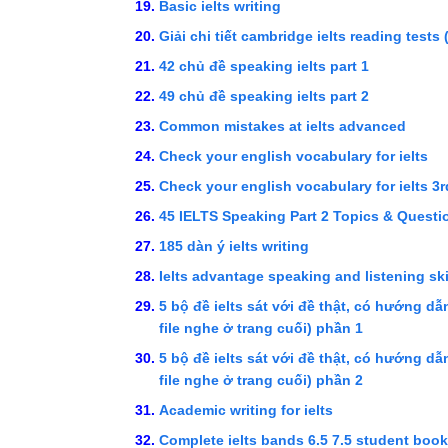
Basic ielts writing
Giải chi tiết cambridge ielts reading tests
42 chủ đề speaking ielts part 1
49 chủ đề speaking ielts part 2
Common mistakes at ielts advanced
Check your english vocabulary for ielts
Check your english vocabulary for ielts 3r
45 IELTS Speaking Part 2 Topics & Quest
185 dàn ý ielts writing
Ielts advantage speaking and listening skil
5 bộ đề ielts sát với đề thật, có hướng dẫn 
file nghe ở trang cuối) phần 1
5 bộ đề ielts sát với đề thật, có hướng dẫn 
file nghe ở trang cuối) phần 2
Academic writing for ielts
Complete ielts bands 6.5 7.5 student book