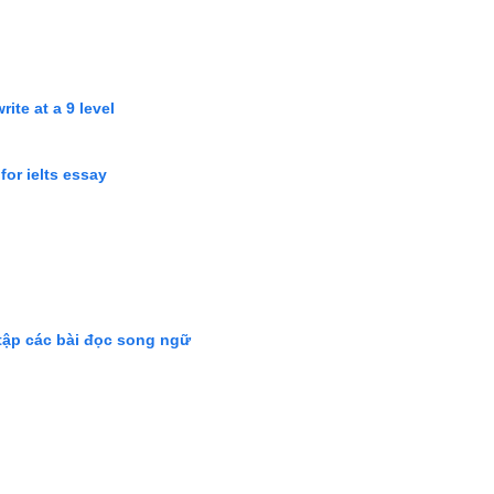
ite at a 9 level
for ielts essay
tập các bài đọc song ngữ