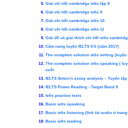
Giải chi tiết cambridge ielts tập 8
Giải chi tiết cambridge ielts 9
Giải chi tiết cambridge ielts 10
Giải chi tiết cambridge ielts 11
Giải đề và giải thích chi tiết ielts cambrid
Cẩm nang luyện IELTS 9.0 (năm 2017)
The complete solution ielts writing (luyện 
The complete solution ielts speaking ( luyệ
cuối
IELTS Simon’s essay analysis – Tuyển tậ
IELTS Power Reading - Target Band 9
Ielts practice tests
Basic ielts speaking
Basic ielts listening (link tải audio ở trang
Basic ielts reading