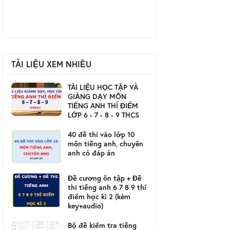
TÀI LIỆU XEM NHIỀU
TÀI LIỆU HỌC TẬP VÀ
GIẢNG DẠY MÔN
TIẾNG ANH THÍ ĐIỂM
LỚP 6 - 7 - 8 - 9 THCS
40 đề thi vào lớp 10
môn tiếng anh, chuyên
anh có đáp án
Đề cương ôn tập + Đề
thi tiếng anh 6 7 8 9 thí
điểm học kì 2 (kèm
key+audio)
Bộ đề kiểm tra tiếng