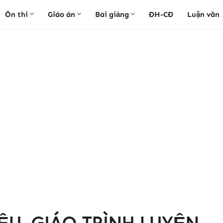
Ôn thi
Giáo án
Bài giảng
ĐH-CĐ
Luận văn
ỆU, GIÁO TRÌNH LUYỆN