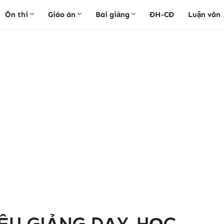
Ôn thi
Giáo án
Bài giảng
ĐH-CĐ
Luận văn
IỆU GIẢNG DẠY, HỌC