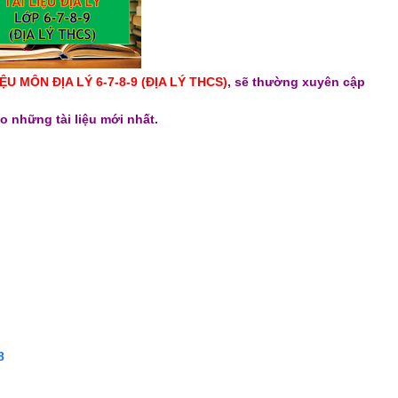
IỆU MÔN ĐỊA LÝ
6-7-8-9 (
ĐỊA LÝ
THCS)
, sẽ thường xuyên cập
o những tài liệu mới nhất.
 8