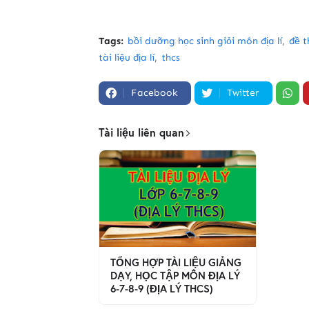
Tags:
bồi dưỡng học sinh giỏi môn địa lí
đề t
tài liệu địa lí
thcs
Facebook
Twitter
Tài liệu liên quan
TỔNG HỢP TÀI LIỆU GIẢNG
DẠY, HỌC TẬP MÔN ĐỊA LÝ
6-7-8-9 (ĐỊA LÝ THCS)