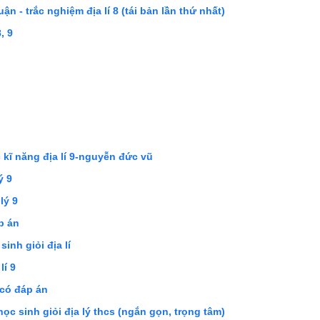
ận - trắc nghiệm địa lí 8 (tái bản lần thứ nhất)
, 9
kĩ năng địa lí 9-nguyễn đức vũ
ý 9
lý 9
áp án
inh giỏi địa lí
lí 9
 có đáp án
ọc sinh giỏi địa lý thcs (ngắn gọn, trọng tâm)