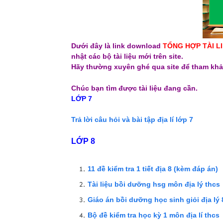
Dưới đây là link download
TỔNG HỢP TÀI L
nhật các bộ tài liệu mới trên site.
Hãy thường xuyên ghé qua site để tham khả
Chúc bạn tìm được tài liệu đang cần.
LỚP 7
Trả lời câu hỏi và bài tập địa lí lớp 7
LỚP 8
11 đề kiểm tra 1 tiết địa 8 (kèm đáp án)
Tài liệu bồi dưỡng hsg môn địa lý thcs
Giáo án bồi dưỡng học sinh giỏi địa lý
Bộ đề kiểm tra học kỳ 1 môn địa lí thcs