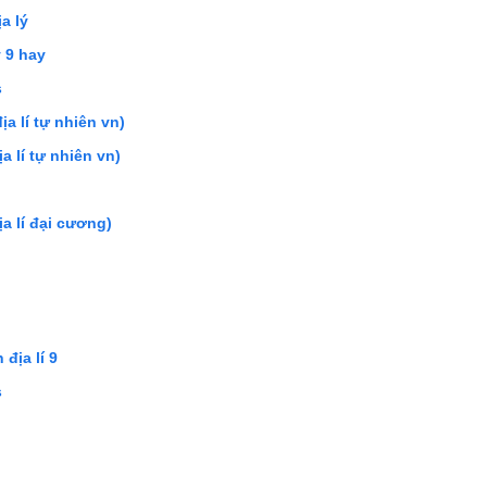
ịa lý
ý 9 hay
s
ịa lí tự nhiên vn)
a lí tự nhiên vn)
ịa lí đại cương)
9
địa lí 9
s