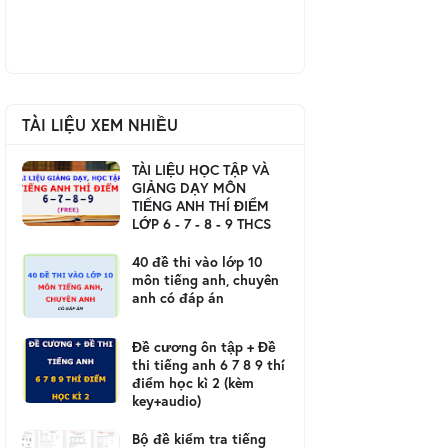
TÀI LIỆU XEM NHIỀU
TÀI LIỆU HỌC TẬP VÀ
GIẢNG DẠY MÔN
TIẾNG ANH THÍ ĐIỂM
LỚP 6 - 7 - 8 - 9 THCS
40 đề thi vào lớp 10
môn tiếng anh, chuyên
anh có đáp án
Đề cương ôn tập + Đề
thi tiếng anh 6 7 8 9 thí
điểm học kì 2 (kèm
key+audio)
Bộ đề kiểm tra tiếng