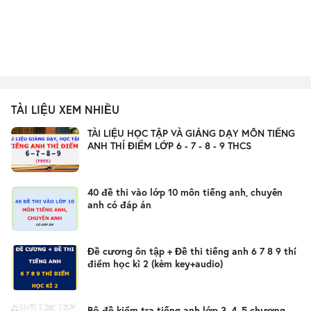
TÀI LIỆU XEM NHIỀU
TÀI LIỆU HỌC TẬP VÀ GIẢNG DẠY MÔN TIẾNG
ANH THÍ ĐIỂM LỚP 6 - 7 - 8 - 9 THCS
40 đề thi vào lớp 10 môn tiếng anh, chuyên
anh có đáp án
Đề cương ôn tập + Đề thi tiếng anh 6 7 8 9 thí
điểm học kì 2 (kèm key+audio)
Bộ đề kiểm tra tiếng anh lớp 3, 4, 5 chương