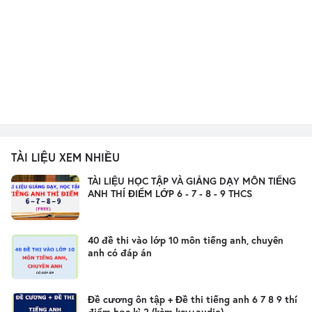
TÀI LIỆU XEM NHIỀU
TÀI LIỆU HỌC TẬP VÀ GIẢNG DẠY MÔN TIẾNG
ANH THÍ ĐIỂM LỚP 6 - 7 - 8 - 9 THCS
40 đề thi vào lớp 10 môn tiếng anh, chuyên
anh có đáp án
Đề cương ôn tập + Đề thi tiếng anh 6 7 8 9 thí
điểm học kì 2 (kèm key+audio)