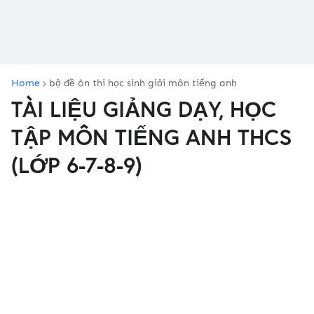
Home
bộ đề ôn thi học sinh giỏi môn tiếng anh
TÀI LIỆU GIẢNG DẠY, HỌC
TẬP MÔN TIẾNG ANH THCS
(LỚP 6-7-8-9)