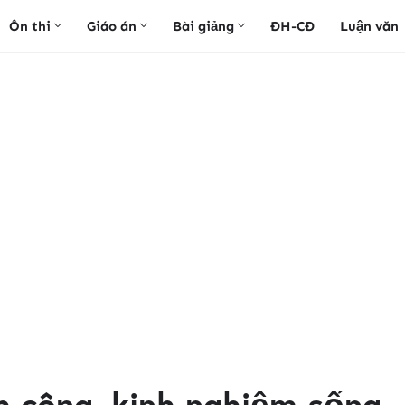
Ôn thi
Giáo án
Bài giảng
ĐH-CĐ
Luận văn
h công, kinh nghiệm sống