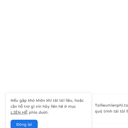
Nếu gặp khó khăn khi tải tài liệu, hoặc
Tailieumienphi.to
cần hỗ trợ gì xin hãy liên hệ ở mục
quá trình tải tài 
LIÊN HỆ
phía dưới.
Đóng lại