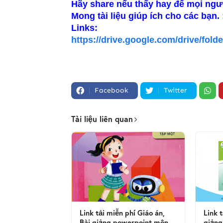
Hãy share nếu thấy hay để mọi ng
Mong tài liệu giúp ích cho các bạn. 
Links:
https://drive.google.com/drive/f
Facebook
Twitter
Tài liệu liên quan
Link tải miễn phí Giáo án,
Link 
Bài giảng powerpoint môn
giảng