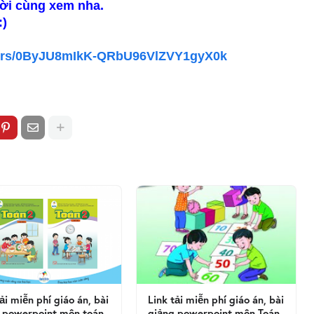
ười cùng xem nha.
:)
olders/0ByJU8mIkK-QRbU96VlZVY1gyX0k
tải miễn phí giáo án, bài
Link tải miễn phí giáo án, bài
 powerpoint môn toán
giảng powerpoint môn Toán