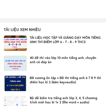
TÀI LIỆU XEM NHIỀU
TÀI LIỆU HỌC TẬP VÀ GIẢNG DẠY MÔN TIẾNG
ANH THÍ ĐIỂM LỚP 6 - 7 - 8 - 9 THCS
40 đề thi vào lớp 10 môn tiếng anh, chuyên
anh có đáp án
Đề cương ôn tập + Đề thi tiếng anh 6 7 8 9 thí
điểm học kì 2 (kèm key+audio)
Bộ đề kiểm tra tiếng anh lớp 3, 4, 5 chương
trình mới học kì 1+ 2 (file word + audio)