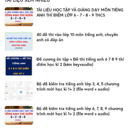
TÀI LIỆU HỌC TẬP VÀ GIẢNG DẠY MÔN TIẾNG
ANH THÍ ĐIỂM LỚP 6 - 7 - 8 - 9 THCS
40 đề thi vào lớp 10 môn tiếng anh, chuyên
anh có đáp án
Đề cương ôn tập + Đề thi tiếng anh 6 7 8 9 thí
điểm học kì 2 (kèm key+audio)
Bộ đề kiểm tra tiếng anh lớp 3, 4, 5 chương
trình mới học kì 1+ 2 (file word + audio)
Bộ đề kiểm tra tiếng anh lớp 6, 7, 8, 9 chương
trình mới học kì 1+ 2 (file word + audio)