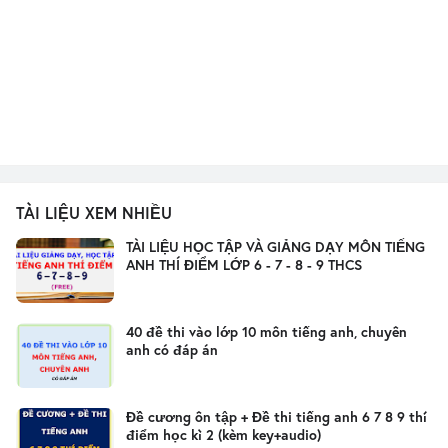
TÀI LIỆU XEM NHIỀU
TÀI LIỆU HỌC TẬP VÀ GIẢNG DẠY MÔN TIẾNG
ANH THÍ ĐIỂM LỚP 6 - 7 - 8 - 9 THCS
40 đề thi vào lớp 10 môn tiếng anh, chuyên
anh có đáp án
Đề cương ôn tập + Đề thi tiếng anh 6 7 8 9 thí
điểm học kì 2 (kèm key+audio)